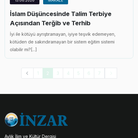
15.06.2026
MAKALE
İslam Düşüncesinde Talim Terbiye
Açısından Terğib ve Terhib
İyi ile kötüyü ayrıştıramayan, iyiye teşvik edemeyen,
kötüden de sakındıramayan bir sistem eğitim sistemi
olabilir mi?[...]
1
2
3
4
5
6
7
Aylık İlim ve Kültür Dergisi