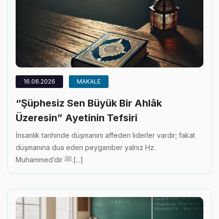
16.06.2026
MAKALE
“Şüphesiz Sen Büyük Bir Ahlâk
Üzeresin” Ayetinin Tefsiri
İnsanlık tarihinde düşmanını affeden liderler vardır; fakat
düşmanına dua eden peygamber yalnız Hz.
Muhammed’dir ﷺ.[...]