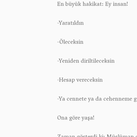
En büyük hakikat: Ey insan!
-Yaratıldın ︎
-Öleceksin
-Yeniden diriltileceksin
-Hesap vereceksin
-Ya cennete ya da cehenneme gi
Ona göre yaşa!
Zaman gösterdi ki; Müslüman 