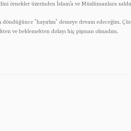
ini örnekler üzerinden İslam’a ve Müslümanlara saldıran
ilim döndüğünce "hayırlısı" demeye devam edeceğim. Çünkü
ekten ve beklemekten dolayı hiç pişman olmadım.