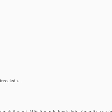
receksin...
olmak önemli, Müslüman kalmak daha önemli ve en ön