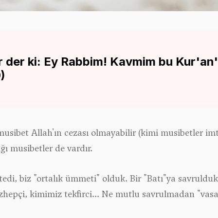
der ki: Ey Rabbim! Kavmim bu Kur'an'ı 
0)
 musibet Allah'ın cezası olmayabilir (kimi musibetler im
ğı musibetler de vardır.
di, biz "ortalık ümmeti" olduk. Bir "Batı"ya savrulduk, 
zhepçi, kimimiz tekfirci... Ne mutlu savrulmadan "vas