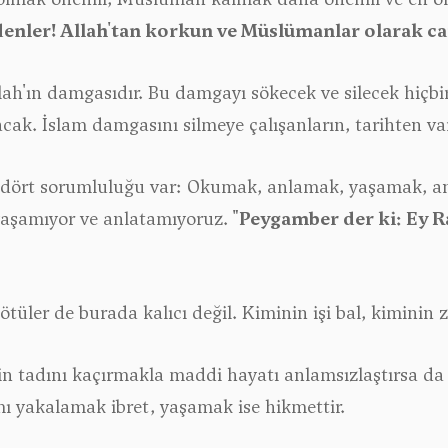
denler! Allah'tan korkun ve Müslümanlar olarak ca
h'ın damgasıdır. Bu damgayı sökecek ve silecek hiçbir 
cak. İslam damgasını silmeye çalışanların, tarihten varl
 dört sorumluluğu var: Okumak, anlamak, yaşamak, a
yaşamıyor ve anlatamıyoruz.
"Peygamber der ki: Ey R
ötüler de burada kalıcı değil. Kiminin işi bal, kiminin z
rin tadını kaçırmakla maddi hayatı anlamsızlaştırsa da 
ı yakalamak ibret, yaşamak ise hikmettir.