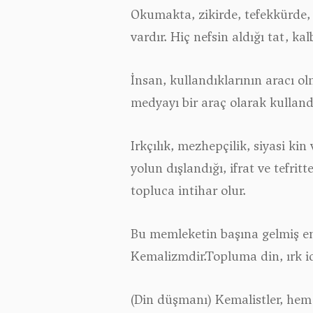
Okumakta, zikirde, tefekkürde, 
vardır. Hiç nefsin aldığı tat, kalb
İnsan, kullandıklarının aracı o
medyayı bir araç olarak kulland
Irkçılık, mezhepçilik, siyasi ki
yolun dışlandığı, ifrat ve tefri
topluca intihar olur.
Bu memleketin başına gelmiş en 
Kemalizmdir.Topluma din, ırk id
(Din düşmanı) Kemalistler, hem