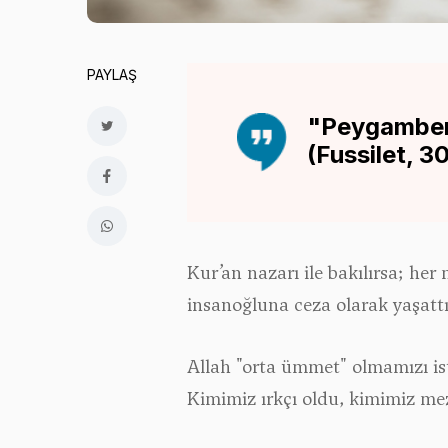
PAYLAŞ
"Peygamber 
(Fussilet, 3
Kur’an nazarı ile bakılırsa; her
insanoğluna ceza olarak yaşattı
Allah "orta ümmet" olmamızı iste
Kimimiz ırkçı oldu, kimimiz me