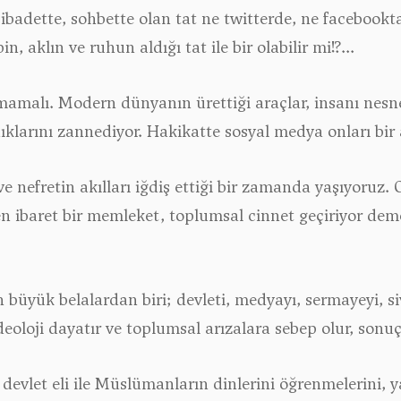
ibadette, sohbette olan tat ne twitterde, ne facebookt
in, aklın ve ruhun aldığı tat ile bir olabilir mi!?...
lmamalı. Modern dünyanın ürettiği araçlar, insanı nesn
ıklarını zannediyor. Hakikatte sosyal medya onları bir 
n ve nefretin akılları iğdiş ettiği bir zamanda yaşıyoruz
tten ibaret bir memleket, toplumsal cinnet geçiriyor de
büyük belalardan biri; devleti, medyayı, sermayeyi, si
eoloji dayatır ve toplumsal arızalara sebep olur, sonuç
 devlet eli ile Müslümanların dinlerini öğrenmelerini