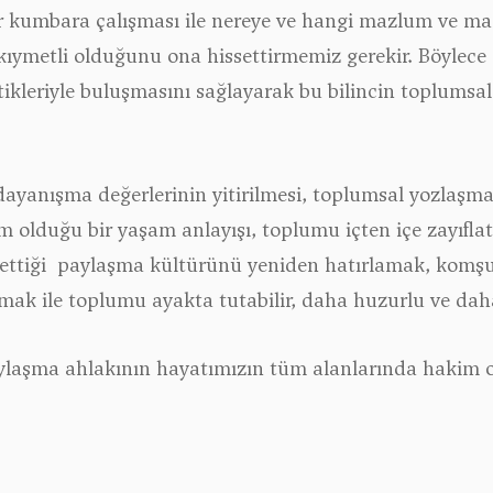
 Bir kumbara çalışması ile nereye ve hangi mazlum v
kıymetli olduğunu ona hissettirmemiz gerekir. Böylece siv
ikleriyle buluşmasını sağlayarak bu bilincin toplums
dayanışma değerlerinin yitirilmesi, toplumsal yozlaşm
kim olduğu bir yaşam anlayışı, toplumu içten içe zayıfla
ttiği paylaşma kültürünü yeniden hatırlamak, komşul
rmak ile toplumu ayakta tutabilir, daha huzurlu ve daha
aşma ahlakının hayatımızın tüm alanlarında hakim olm