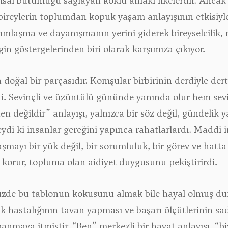
umsal bütünlüğü sağlayan köklü ahlaki ilkelerdir. Anc
bireylerin toplumdan kopuk yaşam anlayışının etkisiyle
dımlaşma ve dayanışmanın yerini giderek bireyselcilik, 
in göstergelerinden biri olarak karşımıza çıkıyor.
ğal bir parçasıdır. Komşular birbirinin derdiyle dertle
. Sevinçli ve üzüntülü gününde yanında olur hem sevi
 değildir” anlayışı, yalnızca bir söz değil, gündelik y
di ki insanlar gereğini yapınca rahatlarlardı. Maddi 
aşmayı bir yük değil, bir sorumluluk, bir görev ve hatta 
an korur, topluma olan aidiyet duygusunu pekiştirirdi.
üzde bu tablonun kokusunu almak bile hayal olmuş d
k hastalığının tavan yapması ve başarı ölçütlerinin 
nmaya itmiştir. “Ben” merkezli bir hayat anlayışı, “biz