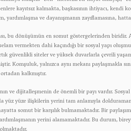
nlere kayıtsız kalmakta, başkasının ihtiyacı, kendi ko
, yardımlaşma ve dayanışmanın zayıflamasına, hatta
ması, bu dönüşümün en somut göstergelerinden biridir.
, selam vermekten dahi kaçındığı bir sosyal yapı oluşmu
tık güvenlikli siteler ve yüksek duvarlarla çevrili yaşam
iştir. Komşuluk, yalnızca aynı mekanı paylaşmakla sını
ortadan kalkmıştır.
ının ve dijitalleşmenin de önemli bir payı vardır. Sosya
 da yüz yüze ilişkilerin yerini tam anlamıyla dolduram
hayatta somut bir karşılık bulmamaktadır. Bir paylaş
rdımlaşmanın yerini alamamaktadır. Bu durum, bireyl
 olmaktadır.