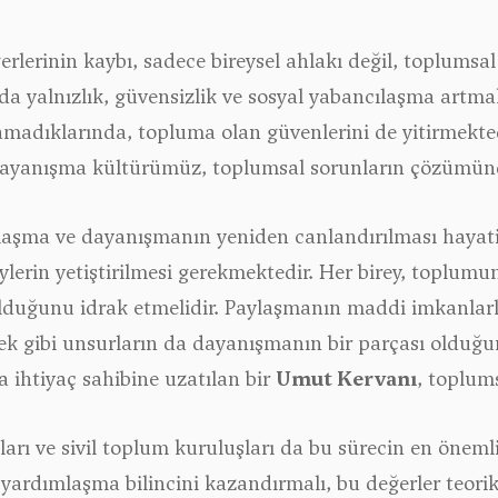
lerinin kaybı, sadece bireysel ahlakı değil, toplumsa
rda yalnızlık, güvensizlik ve sosyal yabancılaşma artma
lamadıklarında, topluma olan güvenlerini de yitirmekt
ayanışma kültürümüz, toplumsal sorunların çözümünde e
aşma ve dayanışmanın yeniden canlandırılması hayati
eylerin yetiştirilmesi gerekmektedir. Her birey, toplum
olduğunu idrak etmelidir. Paylaşmanın maddi imkanlarl
ek gibi unsurların da dayanışmanın bir parçası olduğun
a ihtiyaç sahibine uzatılan bir
Umut Kervanı
, toplums
ları ve sivil toplum kuruluşları da bu sürecin en öneml
yardımlaşma bilincini kazandırmalı, bu değerler teorik 