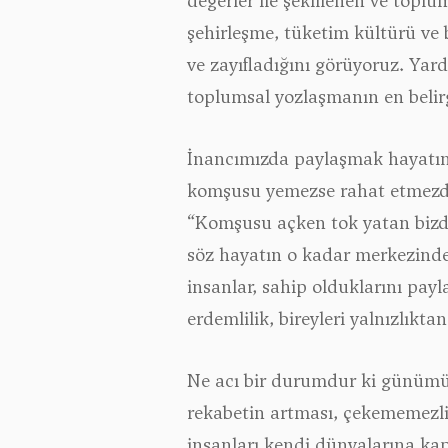
değerler ile şekillenen ve topl
şehirleşme, tüketim kültürü ve 
ve zayıfladığını görüyoruz. Yar
toplumsal yozlaşmanın en belirg
İnancımızda paylaşmak hayatın do
komşusu yemezse rahat etmezdi
“Komşusu açken tok yatan bizden
söz hayatın o kadar merkezindey
insanlar, sahip olduklarını payl
erdemlilik, bireyleri yalnızlıkt
Ne acı bir durumdur ki günüm
rekabetin artması, çekememezli
insanları kendi dünyalarına kapa