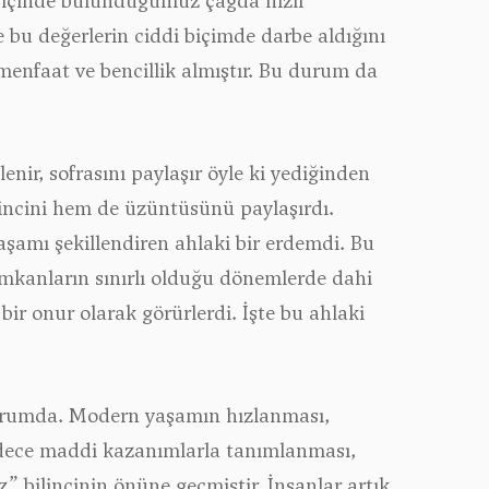
ak içinde bulunduğumuz çağda hızlı
 bu değerlerin ciddi biçimde darbe aldığını
menfaat ve bencillik almıştır. Bu durum da
nir, sofrasını paylaşır öyle ki yediğinden
ncini hem de üzüntüsünü paylaşırdı.
aşamı şekillendiren ahlaki bir erdemdi. Bu
imkanların sınırlı olduğu dönemlerde dahi
bir onur olarak görürlerdi. İşte bu ahlaki
urumda. Modern yaşamın hızlanması,
sadece maddi kazanımlarla tanımlanması,
” bilincinin önüne geçmiştir. İnsanlar artık