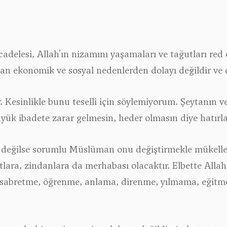
adelesi, Allah'ın nizamını yaşamaları ve tağutları red e
an ekonomik ve sosyal nedenlerden dolayı değildir ve 
. Kesinlikle bunu teselli için söylemiyorum. Şeytanın v
üyük ibadete zarar gelmesin, heder olmasın diye hatırl
 değilse sorumlu Müslüman onu değiştirmekle mükelleft
tlara, zindanlara da merhabası olacaktır. Elbette Alla
sabretme, öğrenme, anlama, direnme, yılmama, eğitme,