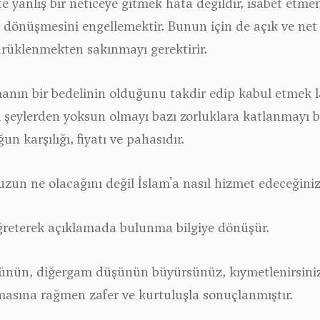
şte yanlış bir neticeye gitmek hata değildir, isabet etm
a dönüşmesini engellemektir. Bunun için de açık ve net 
sürüklenmekten sakınmayı gerektirir.
anın bir bedelinin olduğunu takdir edip kabul etmek l
ı şeylerden yoksun olmayı bazı zorluklara katlanmayı be
n karşılığı, fiyatı ve pahasıdır.
zun ne olacağını değil İslam'a nasıl hizmet edeceğini
 öğreterek açıklamada bulunma bilgiye dönüşür.
nün, diğergam düşünün büyürsünüz, kıymetlenirsiniz.
olmasına rağmen zafer ve kurtuluşla sonuçlanmıştır.