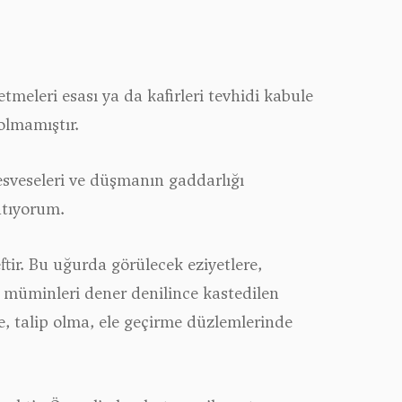
tmeleri esası ya da kafirleri tevhidi kabule
olmamıştır.
esveseleri ve düşmanın gaddarlığı
atıyorum.
ir. Bu uğurda görülecek eziyetlere,
h müminleri dener denilince kastedilen
 talip olma, ele geçirme düzlemlerinde