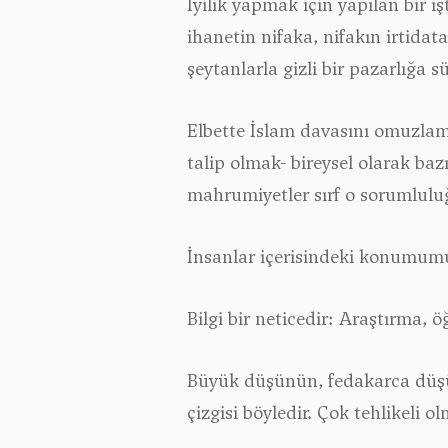
İyilik yapmak için yapılan bir i
ihanetin nifaka, nifakın irtidat
şeytanlarla gizli bir pazarlığa 
Elbette İslam davasını omuzlam
talip olmak- bireysel olarak baz
mahrumiyetler sırf o sorumluluğu
İnsanlar içerisindeki konumumu
Bilgi bir neticedir: Araştırma,
Büyük düşünün, fedakarca düşü
çizgisi böyledir. Çok tehlikeli 