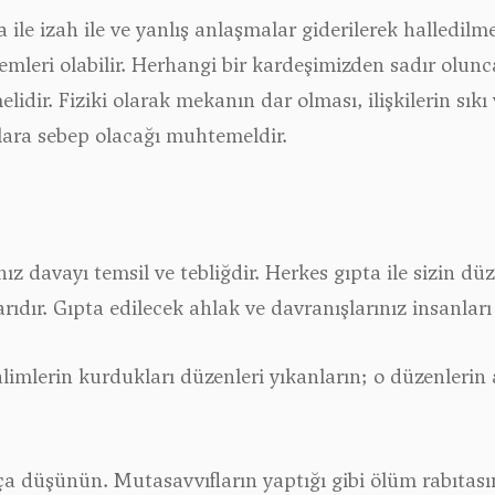
 ile izah ile ve yanlış anlaşmalar giderilerek halledil
lemleri olabilir. Herhangi bir kardeşimizden sadır olunc
lidir. Fiziki olarak mekanın dar olması, ilişkilerin sı
klara sebep olacağı muhtemeldir.
nız davayı temsil ve tebliğdir. Herkes gıpta ile sizin d
rıdır. Gıpta edilecek ahlak ve davranışlarınız insanları
limlerin kurdukları düzenleri yıkanların; o düzenlerin 
ça düşünün. Mutasavvıfların yaptığı gibi ölüm rabıtasın