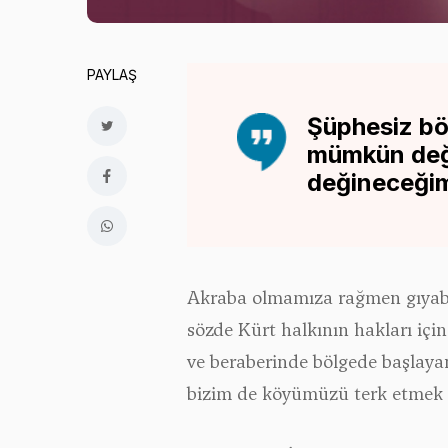
PAYLAŞ
Şüphesiz böy
mümkün deği
değineceği
Akraba olmamıza rağmen gıyaben
sözde Kürt halkının hakları içi
ve beraberinde bölgede başlayan
bizim de köyümüzü terk etmek z