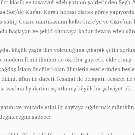
ürt klasik ve tasavvuf edebiyatının şairlerinden Şeyh 
a Sor)’de Kur’an Kursu hocası olarak görev yapıyordu. 
sahip Cezire mıntıkasının kalbi Cizre’ye ve Cizre’ni
ada başlayan ve şehid oluncaya kadar devam eden süreç
yda, küçük yaşta ilim yolculuğuna çıkarak çetin zorlu
ş, modern fenni ilimleri de özel bir gayretle elde etmi
ğdaş İslam öncüleri olan âlimlerin eserlerinden beslene
le bilimi, irfan ile daveti, fesahat ile belagatı, cesaret i
 vasfına liyakatini ispatlamış büyük bir şahsiyet idi.
ayatını ve mücadelesini iki sayfaya sığdırmak mümkün 
 değineceğim sadece: