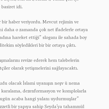
basiret idi.
ir bir haber veriyordu. Mevcut rejimin ve
ini daha o zamanda çok net ifadelerle ortaya
dına hareket ettiği” sloganı ile sahada boy
tekim söyledikleri bir bir ortaya çıktı.
ışmalarını revize ederek hem talebelerin
çiler olarak yetişmelerini sağlayacaktı.
mudu olacak İslami uyanışın neşv ü nema
iyle karalama, dezenformasyon ve komplolarla
; “Bugün acaba hangi yalanı uydurmuşlar”
zzetli bir yapıya sahip Seyda’ya tahammül