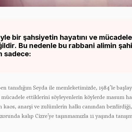
le bir şahsiyetin hayatını ve mücadele
ldir. Bu nedenle bu rabbani alimin şahi
m sadece:
 tanıdığım Seyda ile memleketimizde, 1984’le başlay
n mücadele ettiklerini söyleyenlerin köylerde masum ha
 kaos, anarşi ve zulümlerin halkı canından bezdirdiği,
orunda kalıp Cizre’ye taşınmamızla 11 yaşında tanışm