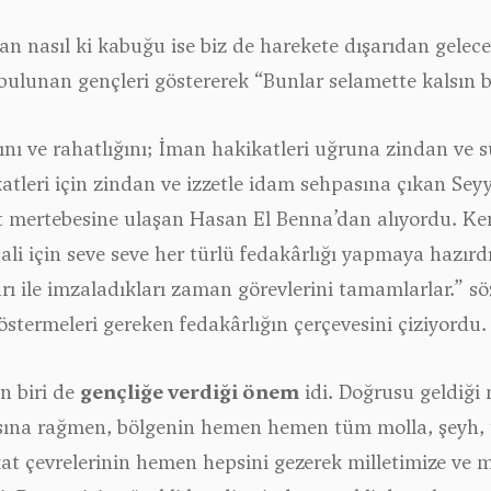
yan nasıl ki kabuğu ise biz de harekete dışarıdan gelec
 bulunan gençleri göstererek
“Bunlar selamette kalsın b
ını ve rahatlığını; İman hakikatleri uğruna zindan ve
leri için zindan ve izzetle idam sehpasına çıkan Seyy
t mertebesine ulaşan Hasan El Benna’dan alıyordu. Ken
ali için seve seve her türlü fedakârlığı yapmaya hazırdı.
rı ile imzaladıkları zaman görevlerini tamamlarlar.” 
göstermeleri gereken fedakârlığın çerçevesini çiziyordu.
en biri de
gençliğe verdiği önem
idi. Doğrusu geldiği 
ına rağmen, bölgenin hemen hemen tüm molla, şeyh, tal
kat çevrelerinin hemen hepsini gezerek milletimize ve 