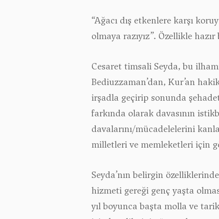
“Ağacı dış etkenlere karşı koru
olmaya razıyız”.
Özellikle hazır
Cesaret timsali Seyda, bu ilham
Bediuzzaman’dan, Kur’an hakikat
irşadla geçirip sonunda şehade
farkında olarak davasının istikb
davalarını/mücadelelerini kanla
milletleri ve memleketleri için 
Seyda’nın belirgin özelliklerind
hizmeti gereği genç yaşta olmas
yıl boyunca başta molla ve tari