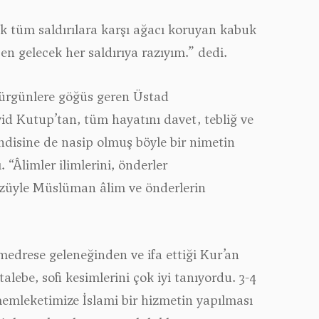
ek tüm saldırılara karşı ağacı koruyan kabuk
en gelecek her saldırıya razıyım.”
dedi.
 sürgünlere göğüs geren Üstad
id Kutup’tan, tüm hayatını davet, tebliğ ve
disine de nasip olmuş böyle bir nimetin
 “Âlimler ilimlerini, önderler
sözüyle Müslüman âlim ve önderlerin
medrese geleneğinden ve ifa ettiği Kur’an
ebe, sofi kesimlerini çok iyi tanıyordu. 3-4
memleketimize İslami bir hizmetin yapılması