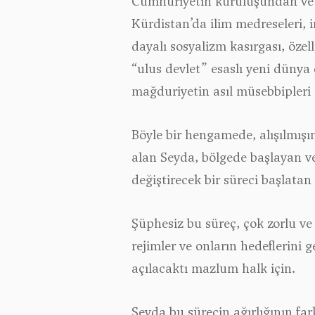
Cumhuriyetin kuruluşundan ve ö
Kürdistan’da ilim medreseleri, i
dayalı sosyalizm kasırgası, özell
“ulus devlet” esaslı yeni dünya
mağduriyetin asıl müsebbipleri 
Böyle bir hengamede, alışılmışı
alan Seyda, bölgede başlayan ve
değiştirecek bir süreci başlatan
Şüphesiz bu süreç, çok zorlu ve ç
rejimler ve onların hedeflerini 
açılacaktı mazlum halk için.
Seyda bu sürecin ağırlığının fark