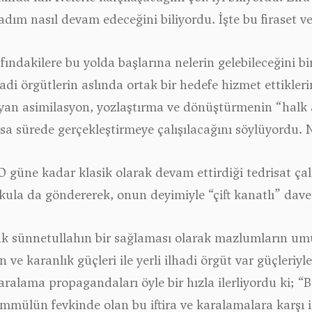
m nasıl devam edeceğini biliyordu. İşte bu firaset ve 
fındakilere bu yolda başlarına nelerin gelebileceğini b
di örgütlerin aslında ortak bir hedefe hizmet ettikler
yan asimilasyon, yozlaştırma ve dönüştürmenin “halk a
ısa sürede gerçekleştirmeye çalışılacağını söylüyordu. Ni
O güne kadar klasik olarak devam ettirdiği tedrisat çal
okula da göndererek, onun deyimiyle “çift kanatlı” davet
cak sünnetullahın bir sağlaması olarak mazlumların u
n ve karanlık güçleri ile yerli ilhadi örgüt var güçler
 karalama propagandaları öyle bir hızla ilerliyordu ki
mmülün fevkinde olan bu iftira ve karalamalara karşı i