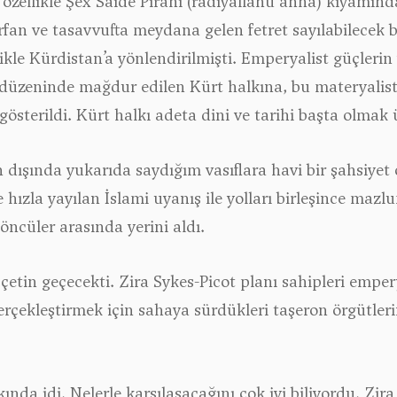
zellikle Şêx Saidê Pirani (radiyallahu anha) kıyamınd
rfan ve tasavvufta meydana gelen fetret sayılabilecek b
ikle Kürdistan’a yönlendirilmişti. Emperyalist güçlerin ve
 düzeninde mağdur edilen Kürt halkına, bu materyalist 
gösterildi. Kürt halkı adeta dini ve tarihi başta olma
n dışında yukarıda saydığım vasıflara havi bir şahsiyet
 hızla yayılan İslami uyanış ile yolları birleşince maz
 öncüler arasında yerini aldı.
etin geçecekti. Zira Sykes-Picot planı sahipleri emperyal
gerçekleştirmek için sahaya sürdükleri taşeron örgütler
ında idi. Nelerle karşılaşacağını çok iyi biliyordu. Zira o