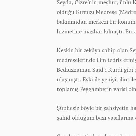
Seyda, Cizre’nin meşhur, ünlü K
olduğu Kırmızı Medrese (Medres
bakımından merkezi bir konuma 
hizmetine mazhar kılmıştı. Bur
Keskin bir zekâya sahip olan Se
medreselerinde ilim tedris etmi
Bediüzzaman Said-i Kurdi gibi ça
ulaşmıştı. Eski ile yeniyi, ilim i
toplamış Peygamberin varisi olma
Şüphesiz böyle bir şahsiyetin h
şahid olduğum bazı vasıflarına