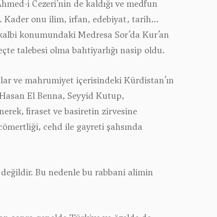
Ahmed-i Cezeri’nin de kaldığı ve medfun
Kader onu ilim, irfan, edebiyat, tarih…
n kalbi konumundaki Medresa Sor’da Kur’an
te talebesi olma bahtiyarlığı nasip oldu.
klar ve mahrumiyet içerisindeki Kürdistan’ın
ş; Hasan El Benna, Seyyid Kutup,
rek, firaset ve basiretin zirvesine
le cömertliği, cehd ile gayreti şahsında
değildir. Bu nedenle bu rabbani alimin