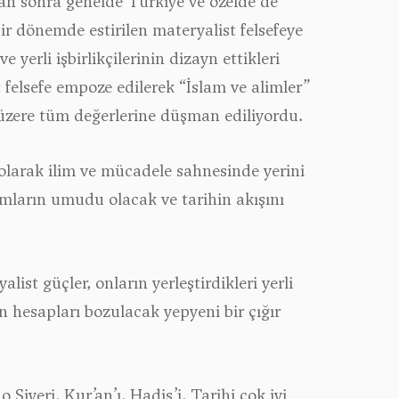
an sonra genelde Türkiye ve özelde de
ir dönemde estirilen materyalist felsefeye
 yerli işbirlikçilerinin dizayn ettikleri
felsefe empoze edilerek “İslam ve alimler”
k üzere tüm değerlerine düşman ediliyordu.
 olarak ilim ve mücadele sahnesinde yerini
lumların umudu olacak ve tarihin akışını
ist güçler, onların yerleştirdikleri yerli
in hesapları bozulacak yepyeni bir çığır
 Siyeri, Kur’an’ı, Hadis’i, Tarihi çok iyi