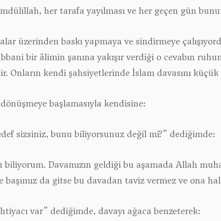
amdülillah, her tarafa yayılması ve her geçen gün bunu
balar üzerinden baskı yapmaya ve sindirmeye çalışıyordu
bani bir âlimin şanına yakışır verdiği o cevabın ruhum
dir. Onların kendi şahsiyetlerinde İslam davasını küçük
ara dönüşmeye başlamasıyla kendisine:
 hedef sizsiniz, bunu biliyorsunuz değil mi?”
dediğimde:
u biliyorum. Davamızın geldiği bu aşamada Allah muhafa
e başımız da gitse bu davadan taviz vermez ve ona hal
ihtiyacı var”
dediğimde, davayı ağaca benzeterek: