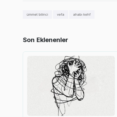
ümmet bilinci
vefa
ahabı kehf
Son Eklenenler