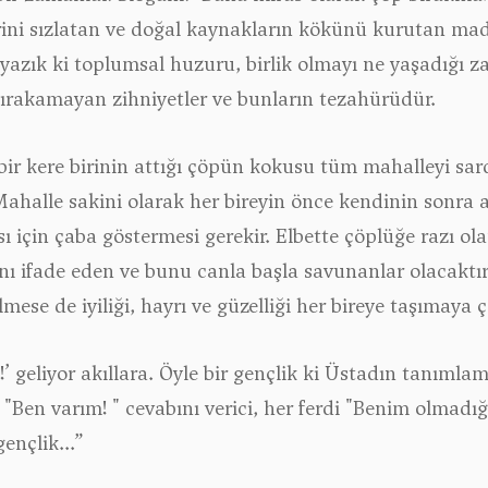
ini sızlatan ve doğal kaynakların kökünü kurutan mad
e yazık ki toplumsal huzuru, birlik olmayı ne yaşadığı
bırakamayan zihniyetler ve bunların tezahürüdür.
 bir kere birinin attığı çöpün kokusu tüm mahalleyi s
ahalle sakini olarak her bireyin önce kendinin sonra 
 için çaba göstermesi gerekir. Elbette çöplüğe razı olan
ı ifade eden ve bunu canla başla savunanlar olacaktı
lmese de iyiliği, hayrı ve güzelliği her bireye taşımaya
 geliyor akıllara. Öyle bir gençlik ki Üstadın tanımlam
 "Ben varım! " cevabını verici, her ferdi "Benim olmad
gençlik...”