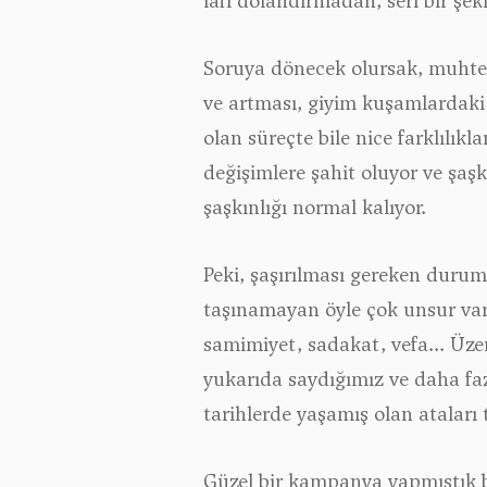
lafı dolandırmadan, seri bir şe
Soruya dönecek olursak, muhteme
ve artması, giyim kuşamlardaki 
olan süreçte bile nice farklılık
değişimlere şahit oluyor ve şaşk
şaşkınlığı normal kalıyor.
Peki, şaşırılması gereken duru
taşınamayan öyle çok unsur var 
samimiyet, sadakat, vefa... Üz
yukarıda saydığımız ve daha fa
tarihlerde yaşamış olan ataları 
Güzel bir kampanya yapmıştık bi