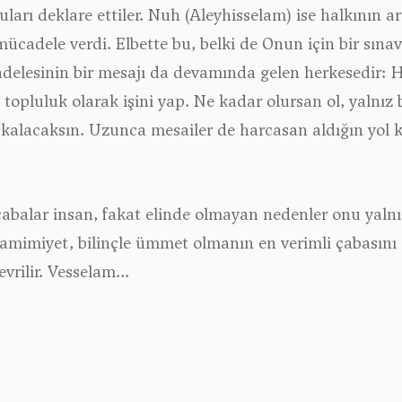
uları deklare ettiler. Nuh (Aleyhisselam) ise halkının 
mücadele verdi. Elbette bu, belki de Onun için bir sına
delesinin bir mesajı da devamında gelen herkesedir: 
, topluluk olarak işini yap. Ne kadar olursan ol, yalnı
 kalacaksın. Uzunca mesailer de harcasan aldığın yol k
çabalar insan, fakat elinde olmayan nedenler onu yaln
amimiyet, bilinçle ümmet olmanın en verimli çabasını s
rilir. Vesselam...