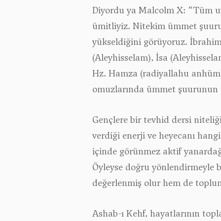
Diyordu ya Malcolm X: “Tüm uyu
ümitliyiz. Nitekim ümmet şuuru
yükseldiğini görüyoruz. İbrahim
(Aleyhisselam), İsa (Aleyhissel
Hz. Hamza (radiyallahu anhüm)ve
omuzlarında ümmet şuurunun t
Gençlere bir tevhid dersi nite
verdiği enerji ve heyecanı hang
içinde görünmez aktif yanardağl
Öyleyse doğru yönlendirmeyle bu
değerlenmiş olur hem de toplu
Ashab-ı Kehf, hayatlarının topl