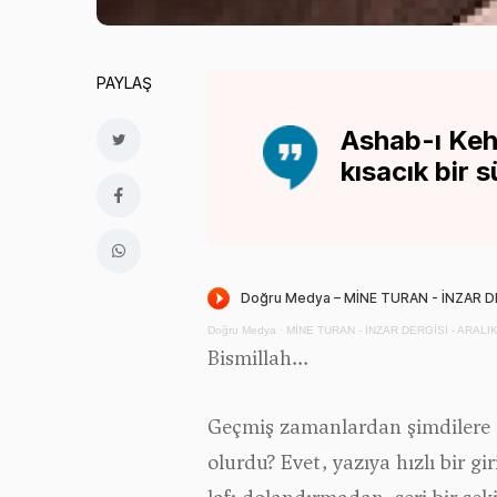
PAYLAŞ
Ashab-ı Keh
kısacık bir s
Doğru Medya
·
MİNE TURAN - İNZAR DERGİSİ - ARAL
Bismillah...
Geçmiş zamanlardan şimdilere do
olurdu? Evet, yazıya hızlı bir g