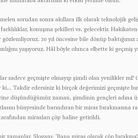
kilde muhataba aktarmalı ki etkisi yerinde olsun.
len sorudan sonra akıllara ilk olarak teknolojik gelişi
farklılıklar, konuşma şekilleri vs. gelecektir. Hakikat
lar gözlemliyoruz. 20 yıl öncesine bile dönüp baktığımız
ınlığını yaşıyoruz. Hâl böyle olunca elbette ki geçmiş y
mlar sadece geçmişte olmayıp şimdi olan yenilikler mi
ki... Takdir edersiniz ki birçok değerimizi geçmişte bı
erine düşündüğümüz zaman, şimdinin gençleri adına ü
zlasını bünyesinde barındıran bir miras bırakmasına r
tarafından mirasları çöp haline getirildi.
r zamanlar. Sloganı: ‘Bana miras olarak çöp bırakma!’ 