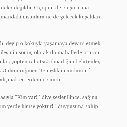
deler değildir. O çöpün de oluşmasına
 zamandaki insanlara ne de gelecek kuşaklara
ardı’ deyip o kokuyla yaşamaya devam etmek
ailesinin sonuç olarak da mahallede oturan
lar, çöpten rahatsız olmadığını belirtenler,
r. Onlara
rağmen ‘temizlik imandandır’
 çalışmak en erdemli olandır.
asıyla “
Kim var! " diye seslenilince, sağına
ığım yerde kimse yoktur! " duygusuna sahip