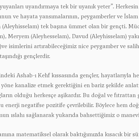
yanları uyandırmaya tek bir uyanık yeter”. Herkesin 
nun ve hayata yansımalarının, peygamberler ve İslam
 (Aleyhisselam) tek başına ümmet olan bir gençti. Müc
am), Meryem (Aleyhesselam), Davud (Aleyhisselam) yakı
 isimlerini artırabileceğimiz nice peygamber ve salih
aşındığı gençlerdir.
liğindeki Ashab-ı Kehf kıssasında gençler, hayatlarıy
i yöne kanalize etmek gerektiğini en bariz şekilde anla
arın olduğu herkesçe aşikardır. Bu doğal ve fıtrattan g
 enerji negatifse pozitife çevrilebilir. Böylece hem do
mun ıslahı sağlanarak yukarıda bahsettiğimiz o manev
amına matematiksel olarak baktığımızda kısacık bir süre