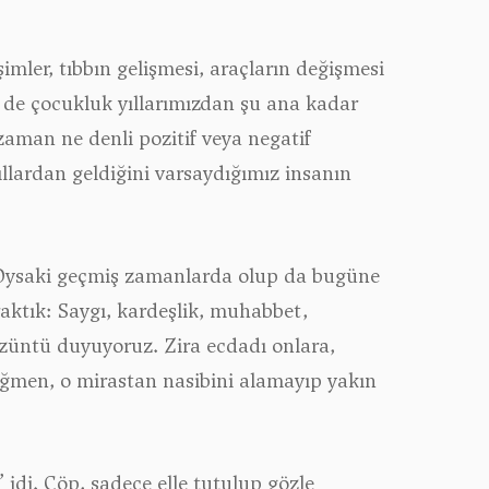
mler, tıbbın gelişmesi, araçların değişmesi
en de çocukluk yıllarımızdan şu ana kadar
 zaman ne denli pozitif veya negatif
ıllardan geldiğini varsaydığımız insanın
? Oysaki geçmiş zamanlarda olup da bugüne
raktık: Saygı, kardeşlik, muhabbet,
züntü duyuyoruz. Zira ecdadı onlara,
ağmen, o mirastan nasibini alamayıp yakın
idi. Çöp, sadece elle tutulup gözle