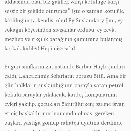
iddiasında olan biz gafiller, vahşi kötülüğe karşı
sessiz bir şekilde oturunca” işte o zaman kötülük,
kötülüğün ta kendisi olur! Ey Suskunlar yığını, ey
sokağın köşesinden sıvışanlar ordusu, ey zevk,
mezhep ve ırkçılık batağının çamuruna bulanmış
korkak kirliler! Hepimize sıfır!
Bugün sınıflarımızın üstünde Barbar Haçlı Çanları
çaldı, Lanetlenmiş Şofarların borusu öttü. Ama bir
gün halkların suskunluğunu parayla satan petrol
kokulu saraylar yıkılacak, kardeş komşularının
evleri yakılıp, çocukları öldürülürken; zulme isyan
etmiş başkaldırının inancında olması gereken
başları, yastığa gömüp rahatça uyutma derdinde