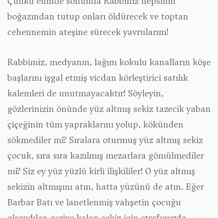
Çünkü eninde sonunda Rabbiniz hepsinin
boğazından tutup onları öldürecek ve toptan
cehennemin ateşine sürecek yavrularım!
Rabbimiz, medyanın, lağım kokulu kanalların köşe
başlarını işgal etmiş vicdan körleştirici satılık
kalemleri de unutmayacaktır! Söyleyin,
gözlerinizin önünde yüz altmış sekiz tazecik yaban
çiçeğinin tüm yapraklarını yolup, kökünden
sökmediler mi? Sıralara oturmuş yüz altmış sekiz
çocuk, sıra sıra kazılmış mezarlara gömülmediler
mi? Siz ey yüz yüzlü kirli ilişkililer! O yüz altmış
sekizin altmışını atın, hatta yüzünü de atın. Eğer
Barbar Batı ve lanetlenmiş vahşetin çocuğu
olsaydılar, geriye kalan sekiz için etrafımızda