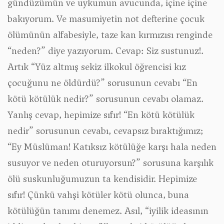
gündüzümün ve uykumun avucunda, içine içine
bakıyorum. Ve masumiyetin not defterine çocuk
ölümünün alfabesiyle, taze kan kırmızısı renginde
“
neden
?” diye yazıyorum. Cevap: Siz sustunuz!.
Artık “
Yüz altmış sekiz ilkokul öğrencisi kız
çocuğunu ne öldürdü
?” sorusunun cevabı “
En
kötü kötülük nedir
?” sorusunun cevabı olamaz.
Yanlış cevap, hepimize sıfır! “
En kötü kötülük
nedir
” sorusunun cevabı, cevapsız bıraktığımız;
“Ey Müslüman! Katıksız kötülüğe karşı hala neden
susuyor ve neden oturuyorsun?”
sorusuna karşılık
ölü suskunluğumuzun ta kendisidir. Hepimize
sıfır! Çünkü vahşi kötüler kötü olunca, buna
kötülüğün tanımı denemez. Asıl, “iyilik ideasının