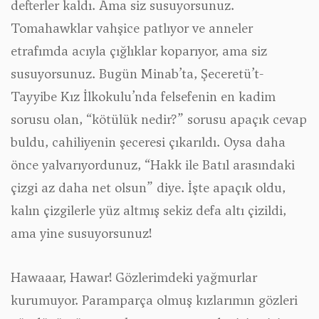
defterler kaldı. Ama siz susuyorsunuz.
Tomahawklar vahşice patlıyor ve anneler
etrafımda acıyla çığlıklar koparıyor, ama siz
susuyorsunuz. Bugün Minab’ta, Şeceretü’t-
Tayyibe Kız İlkokulu’nda felsefenin en kadim
sorusu olan, “
kötülük nedir?”
sorusu apaçık cevap
buldu, cahiliyenin şeceresi çıkarıldı. Oysa daha
önce yalvarıyordunuz, “
Hakk
ile
Batıl
arasındaki
çizgi az daha net olsun” diye. İşte apaçık oldu,
kalın çizgilerle yüz altmış sekiz defa altı çizildi,
ama yine susuyorsunuz!
Hawaaar, Hawar! Gözlerimdeki yağmurlar
kurumuyor. Paramparça olmuş kızlarımın gözleri