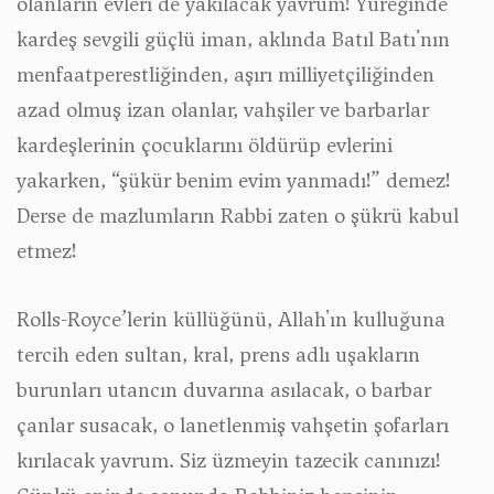
olanların evleri de yakılacak yavrum! Yüreğinde
kardeş sevgili güçlü iman, aklında Batıl Batı'nın
menfaatperestliğinden, aşırı milliyetçiliğinden
azad olmuş izan olanlar, vahşiler ve barbarlar
kardeşlerinin çocuklarını öldürüp evlerini
yakarken,
“şükür benim evim yanmadı!”
demez!
Derse de mazlumların Rabbi zaten o şükrü kabul
etmez!
Rolls-Royce’lerin küllüğünü, Allah'ın kulluğuna
tercih eden sultan, kral, prens adlı uşakların
burunları utancın duvarına asılacak, o barbar
çanlar susacak, o lanetlenmiş vahşetin şofarları
kırılacak yavrum. Siz üzmeyin tazecik canınızı!