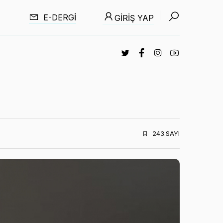
E-DERGI
GIRIŞ YAP
243.SAYI