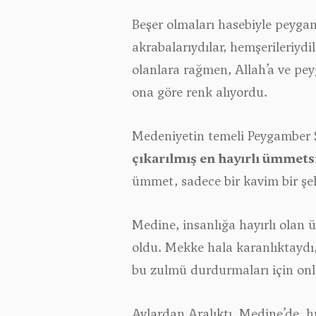
Beşer olmaları hasebiyle peygam
akrabalarıydılar, hemşerileriydi
olanlara rağmen, Allah’a ve pe
ona göre renk alıyordu.
Medeniyetin temeli Peygamber Se
çıkarılmış en hayırlı ümmetsin
ümmet, sadece bir kavim bir şehi
Medine, insanlığa hayırlı olan
oldu. Mekke hala karanlıktaydı, 
bu zulmü durdurmaları için onl
Aylardan Aralıktı. Medine’de, h