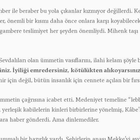
ber ile beraber bu yola çıkanlar kızmıyor değillerdi. K
ler, önemli bir kısmı daha önce onlara karşı koyabilece
ygambere teslimiyet her şeyden önemliydi. Mihenk taşı
vdalıları olan ümmetin vasıflarını, ilahi kelam şöyle 
iz. İyiliği emredersiniz, kötülükten alıkoyarsınız 
r için değil, bütün insanlık için cennete açılan bir fır
 ümmetin çağrısına icabet etti. Medeniyet temeline “
yerleşik kabilelerin kinleri birbirlerine yönelmiş, Kâb
ara haber gönderdi. Ama dinlemediler.
ummalı bir hazırlık vardı. Şehirlerin anası Mekke’yi a