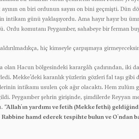
ayının on biri ordunun sayısı on bini geçmişti. Dün dö
n intikam günü yaklaşıyordu. Ama hayır hayır bu ümme
ü. Ordu komutanı Peygamber, sahabeye bir ferman bu
saldırılmadıkça, hiç kimseyle çarpışmaya girmeyeceksin
 olan Hacun bölgesindeki karargâh çadırından, iki da
ledi. Mekke’deki karanlık yüzlerin gözleri fal taşı gibi
tiklerinin intikamı usulen çok ağır olacaktı. Hem zulüm g
ildi. Peygamber şehrin girişinde, şimdilerde Reyyan m
u.
“Allah'ın yardımı ve fetih (Mekke fethi) geldiğin
 Rabbine hamd ederek tespihte bulun ve O'ndan ba