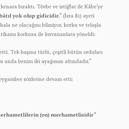
enara bıraktı. Tövbe ve istiğfar ile Kâbe’ye
bâtıl yok olup gidicidir.”
(İsra 81) ayeti
ala ne olacağını bilmiyor, korku ve telaşla
tikamı korkusu ile kıvrananlara yöneldi:
etti. Tek başına türlü, çeşitli bütün orduları
 şu anda benim iki ayağımın altındadır.”
 Peygamber sözlerine devam etti:
 merhametlilerin (en) merhametlisidir”