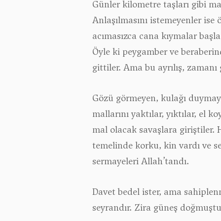
Günler kilometre taşları gibi m
Anlaşılmasını istemeyenler ise ö
acımasızca cana kıymalar başladı
Öyle ki peygamber ve beraberind
gittiler. Ama bu ayrılış, zama
Gözü görmeyen, kulağı duymayan,
mallarını yaktılar, yıktılar, el
mal olacak savaşlara giriştiler.
temelinde korku, kin vardı ve s
sermayeleri Allah’tandı.
Davet bedel ister, ama sahiplen
seyrandır. Zira güneş doğmuştu.