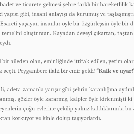
 ibadet ve ticarete gelmesi şehre farklı bir hareketlil
ki yapısı gibi, insani anlayışı da kurumuş ve taşlaşmıştı. 
n. Esareti yaşayan insanlar öyle bir özgürleşsin öyle bir
emelini oluştursun. Kayadan deveyi çıkartan, taştan su
eydi.
l bir aileden olan, eminliğinde ittifak edilen, yetim ol
 seçti. Peygambere ilahi bir emir geldi!
“Kalk ve uyar!
i, adeta zamanla yarışır gibi şehrin karanlığına aydın
nmış, gözler öyle kararmış, kalpler öyle kirlenmişti ki 
eyenlerin çoğu evlerine çekilip yalnız kaldıklarında bu
ktan korkuyor ve kinle dolup taşıyorlardı.