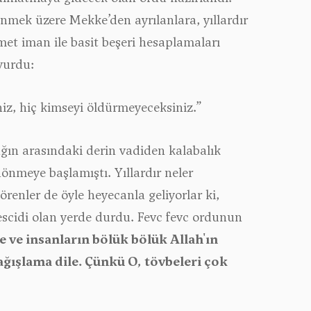
nmek üzere Mekke’den ayrılanlara, yıllardır
t iman ile basit beşeri hesaplamaları
yurdu:
iz, hiç kimseyi öldürmeyeceksiniz.”
ğın arasındaki derin vadiden kalabalık
 dönmeye başlamıştı. Yıllardır neler
örenler de öyle heyecanla geliyorlar ki,
escidi olan yerde durdu. Fevc fevc ordunun
de ve insanların bölük bölük Allah'ın
ğışlama dile. Çünkü O, tövbeleri çok