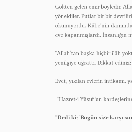
Gökten gelen emir böyledir. Alla
yöneldiler. Putlar bir bir devrili
okunuyordu. Kâbe’nin damından, 
eve kapanmışlardı. İnsanlığın m
“Allah’tan başka hiçbir ilâh yokt
yenilgiye uğrattı. Dikkat ediniz
Evet, yıkılan evlerin intikamı, 
“Hazret-i Yûsuf’un kardeşlerine
“Dedi ki: 'Bugün size karşı s