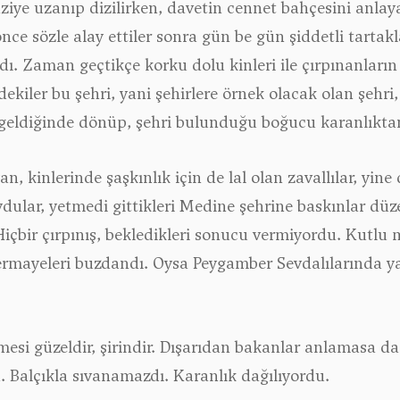
aziye uzanıp dizilirken, davetin cennet bahçesini anla
nce sözle alay ettiler sonra gün be gün şiddetli tartak
. Zaman geçtikçe korku dolu kinleri ile çırpınanların s
ekiler bu şehri, yani şehirlere örnek olacak olan şehri
nı geldiğinde dönüp, şehri bulunduğu boğucu karanlıkta
 kinlerinde şaşkınlık için de lal olan zavallılar, yine
 koydular, yetmedi gittikleri Medine şehrine baskınlar d
 Hiçbir çırpınış, bekledikleri sonucu vermiyordu. Kutlu
ermayeleri buzdandı. Oysa Peygamber Sevdalılarında ya
mesi güzeldir, şirindir. Dışarıdan bakanlar anlamasa 
 Balçıkla sıvanamazdı. Karanlık dağılıyordu.