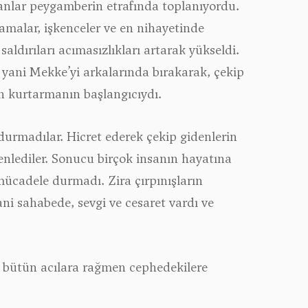
yanlar peygamberin etrafında toplanıyordu.
lamalar, işkenceler ve en nihayetinde
aldırıları acımasızlıkları artarak yükseldi.
, yani Mekke’yi arkalarında bırakarak, çekip
n kurtarmanın başlangıcıydı.
 durmadılar. Hicret ederek çekip gidenlerin
üzenlediler. Sonucu birçok insanın hayatına
 mücadele durmadı. Zira çırpınışların
ni sahabede, sevgi ve cesaret vardı ve
da bütün acılara rağmen cephedekilere