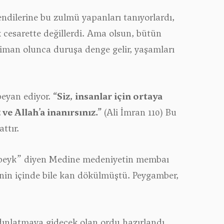
endilerine bu zulmü yapanları tanıyorlardı,
k cesarette değillerdi. Ama olsun, bütün
 iman olunca duruşa denge gelir, yaşamları
beyan ediyor.
“Siz, insanlar için ortaya
ve Allah’a inanırsınız.”
(Ali İmran 110) Bu
sattır.
lebbeyk” diyen Medine medeniyetin membaı
e’nin içinde bile kan dökülmüştü. Peygamber,
ydınlatmaya gidecek olan ordu hazırlandı.