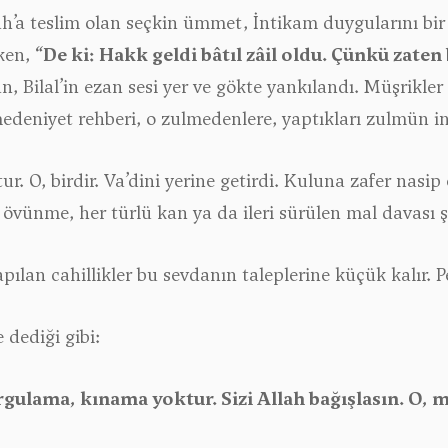
h’a teslim olan seçkin ümmet, İntikam duygularını bir k
rken,
“De ki: Hakk geldi bâtıl zâil oldu. Çünkü zaten 
Bilal’in ezan sesi yer ve gökte yankılandı. Müşrikler h
edeniyet rehberi, o zulmedenlere, yaptıkları zulmün in
ur. O, birdir. Va’dini yerine getirdi. Kuluna zafer nasip 
; övünme, her türlü kan ya da ileri sürülen mal davası
yapılan cahillikler bu sevdanın taleplerine küçük kalır.
 dediği gibi:
orgulama, kınama yoktur. Sizi Allah bağışlasın. O,