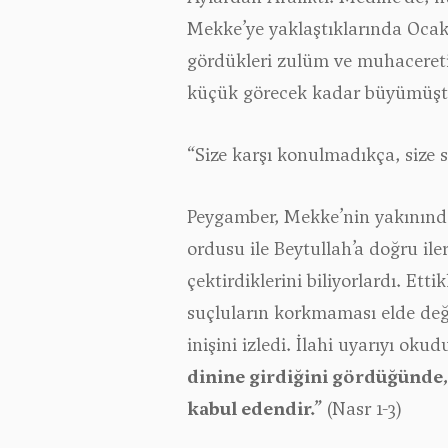
Mekke’ye yaklaştıklarında Ocak 
gördükleri zulüm ve muhacereti
küçük görecek kadar büyümüşt
“Size karşı konulmadıkça, size 
Peygamber, Mekke’nin yakınında
ordusu ile Beytullah’a doğru iler
çektirdiklerini biliyorlardı. Et
suçluların korkmaması elde değ
inişini izledi. İlahi uyarıyı okud
dinine girdiğini gördüğünde,
kabul edendir.”
(Nasr 1-3)