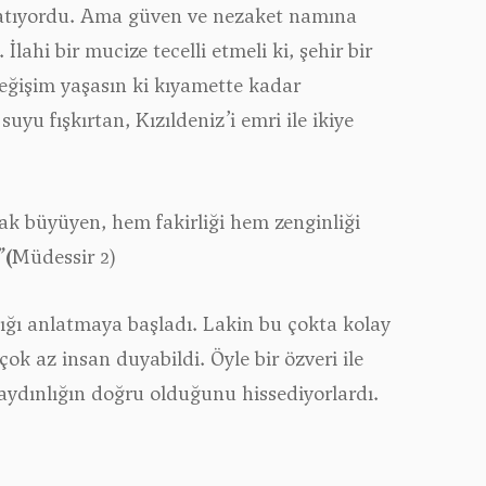
ik katıyordu. Ama güven ve nezaket namına
İlahi bir mucize tecelli etmeli ki, şehir bir
 değişim yaşasın ki kıyamette kadar
yu fışkırtan, Kızıldeniz’i emri ile ikiye
arak büyüyen, hem fakirliği hem zenginliği
”
(
Müdessir 2)
lığı anlatmaya başladı. Lakin bu çokta kolay
çok az insan duyabildi. Öyle bir özveri ile
 aydınlığın doğru olduğunu hissediyorlardı.