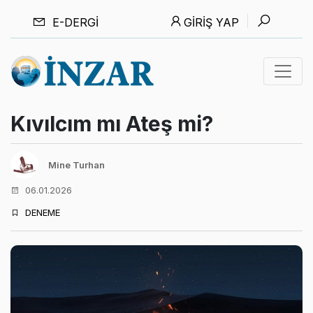
E-DERGI
GIRIŞ YAP
Kıvılcım mı Ateş mi?
Mine Turhan
06.01.2026
DENEME