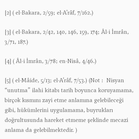
[2]
( el-Bakara, 2/59; el-A’râf, 7/162.)
[3]
( el-Bakara, 2/42, 140, 146, 159, 174; Âl-i İmrân,
3/71, 187.)
[4]
( Âl-i İmrân, 3/78; en-Nisâ, 4/46.)
[5]
( el-Mâide, 5/13; el-A’râf, 7/53.) (Not : Nisyan
“unutma” ilahi kitabı tarih boyunca koruyamama,
birçok kısmını zayi etme anlamına gelebileceği
gibi, hükümlerini uygulamama, buyrukları
doğrultusunda hareket etmeme şeklinde mecazi
anlama da gelebilmektedir. )