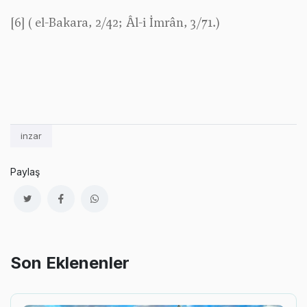
[6]
( el-Bakara, 2/42; Âl-i İmrân, 3/71.)
inzar
Paylaş
Son Eklenenler