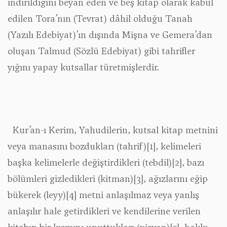
indirildiğini beyan eden ve beş kitap olarak kabul
edilen Tora’nın (Tevrat) dâhil olduğu Tanah
(Yazılı Edebiyat)’ın dışında Mişna ve Gemera’dan
oluşan Talmud (Sözlü Edebiyat) gibi tahrifler
yığını yapay kutsallar türetmişlerdir.
Kur’an-ı Kerim, Yahudilerin, kutsal kitap metnini
veya manasını bozdukları (tahrif)
[1]
, kelimeleri
başka kelimelerle değiştirdikleri (tebdil)
[2]
, bazı
bölümleri gizledikleri (kitman)
[3]
, ağızlarını eğip
bükerek (leyy)
[4]
metni anlaşılmaz veya yanlış
anlaşılır hale getirdikleri ve kendilerine verilen