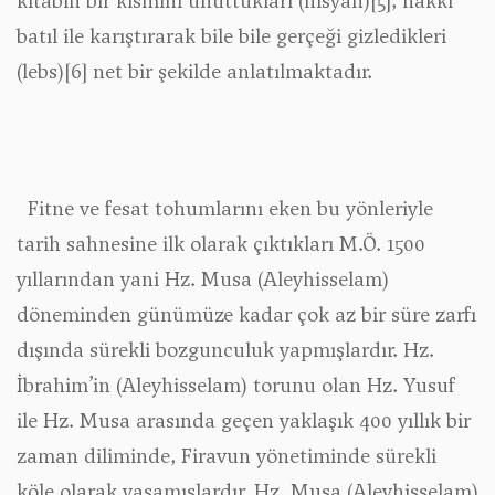
kitabın bir kısmını unuttukları (nisyan)
[5]
, hakkı
batıl ile karıştırarak bile bile gerçeği gizledikleri
(lebs)
[6]
net bir şekilde anlatılmaktadır.
Fitne ve fesat tohumlarını eken bu yönleriyle
tarih sahnesine ilk olarak çıktıkları M.Ö. 1500
yıllarından yani Hz. Musa (Aleyhisselam)
döneminden günümüze kadar çok az bir süre zarfı
dışında sürekli bozgunculuk yapmışlardır. Hz.
İbrahim’in (Aleyhisselam) torunu olan Hz. Yusuf
ile Hz. Musa arasında geçen yaklaşık 400 yıllık bir
zaman diliminde, Firavun yönetiminde sürekli
köle olarak yaşamışlardır. Hz. Musa (Aleyhisselam)