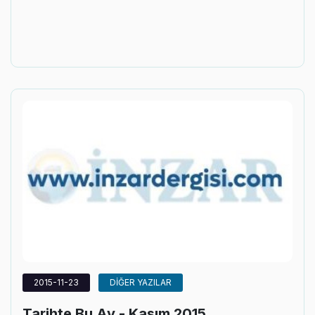
2015-11-23
DİĞER YAZILAR
Tarihte Bu Ay - Kasım 2015