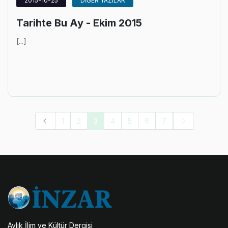
2015-10-25
DİĞER YAZILAR
Tarihte Bu Ay - Ekim 2015
[...]
1
2
3
4
5
6
7
Aylık İlim ve Kültür Dergisi