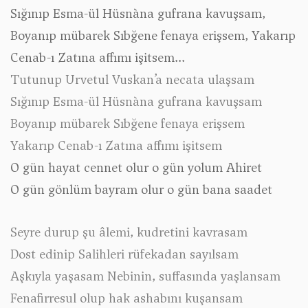
Sığınıp Esma-ül Hüsna`na gufrana kavuşsam,
Boyanıp mübarek Sıbğene fenaya erişsem, Yakarıp
Cenab-ı Zatına affımı işitsem...
Tutunup Urvetul Vuskan’a necata ulaşsam
Sığınıp Esma-ül Hüsna`na gufrana kavuşsam
Boyanıp mübarek Sıbğene fenaya erişsem
Yakarıp Cenab-ı Zatına affımı işitsem
O gün hayat cennet olur o gün yolum Ahiret
O gün gönlüm bayram olur o gün bana saadet
Seyre durup şu âlemi, kudretini kavrasam
Dost edinip Salihleri rüfekadan sayılsam
Aşkıyla yaşasam Nebinin, suffasında yaşlansam
Fenafirresul olup hak ashabını kuşansam