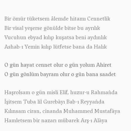
Bir ömür tüketsem âlemde hitamı Cennetlik
Bir visal yeşerse gönülde bitse bu ayrılık
Vucuhun ebyad kılıp kuşatsa beni aydınlık
Ashab-ı Yemin kılıp lütfetse bana da Halık
O gün hayat cennet olur o gün yolum Ahiret
O gün gönlüm bayram olur o gün bana saadet
Haşrolsam o gün misli Elif, huzur-u Rahman`da
İşitsem Tuba lil Gureba`yı Bab-ı Reyyan`da
Kılınsam ciran, cinanda Muhammed Mustafa`ya
Hamletsem bir nazarı mübarek Arş-ı Ala`ya