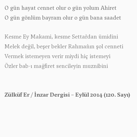
O gün hayat cennet olur o gün yolum Ahiret
O gün gönlüm bayram olur o gün bana saadet
Kesme Ey Makami, kesme Settar`dan ümidini
Melek değil, beşer bekler Rahman`ın şol cenneti
Vermek istemeyen verir miydi hiç istemeyi
Özler bab-ı mağfiret sencileyin muznibini
Zülküf Er / İnzar Dergisi – Eylül 2014 (120. Sayı)