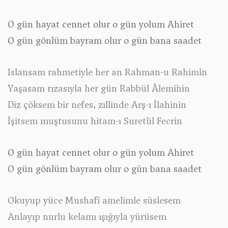
O gün hayat cennet olur o gün yolum Ahiret
O gün gönlüm bayram olur o gün bana saadet
Islansam rahmetiyle her an Rahman-u Rahim`in
Yaşasam rızasıyla her gün Rabbül Âlemi`nin
Diz çöksem bir nefes, zıllinde Arş-ı İlahinin
İşitsem muştusunu hitam-ı Suret`ül Fecrin
O gün hayat cennet olur o gün yolum Ahiret
O gün gönlüm bayram olur o gün bana saadet
Okuyup yüce Mushaf`ı amelimle süslesem
Anlayıp nurlu kelamı ışığıyla yürüsem