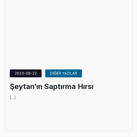
2023-09-22
DİĞER YAZILAR
Şeytan’ın Saptırma Hırsı
[...]