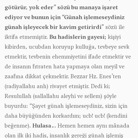
götürür, yok eder” sözü bu manaya işaret
ediyor ve bunun için “Günah işlemeseydiniz
günah işleyecek bir kavim getirirdi”
sözü ile
iktifa etmemiştir.
Bu hadislerin gayesi;
kişiyi
kibirden, ucubdan koruyup kulluğa, tevbeye sevk
etmektir, tevbenin ehemmiyetini ifade etmektir ve
de insanın fıtraten hata yapmaya olan meyil ve
zaafına dikkat çekmektir. Bezzar Hz. Enes’ten
(radiyallahu anh) rivayet etmiştir. Dedi ki;
Resulullah (sallallahu aleyhi ve sellem) şöyle
buyurdu: “Şayet günah işlemeseydiniz, sizin için
daha büyüğünden korkardım; ucb! ucb! (kendini
beğenme).
Hulasa…
Hemen hemen aynı mânada
olan ilk iki hadis, insanlık gereği günah işlemiş