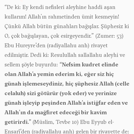
“De ki: Ey kendi nefisleri aleyhine haddi aşan
kullarım! Allah'ın rahmetinden ümit kesmeyin!
Çünkü Allah bütün günahları bağışlar. Şüphesiz ki
O, çok bağışlayan, çok esirgeyendir.” (Zumer: 53)
Ebu Hureyre’den (radiyallahu anh) rivayet
edilmiştir. Dedi ki: Resulullah sallallahu aleyhi ve
sellem şöyle buyurdu:
“Nefsim kudret elinde
olan Allah’a yemin ederim ki, eğer siz hiç
günah işlemeseydiniz, hiç şüphesiz Allah (celle
celaluh) sizi götürür (yok eder) ve yerinize
günah işleyip peşinden Allah’a istiğfar eden ve
Allah’ın da mağfiret edeceği bir kavim
getirirdi.”
(Müslim, Tevbe 10) Ebu Eyyub el-
Ensarî’den (radiyallahu anh) gelen bir rivayette de: