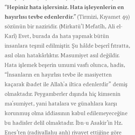
“Hepiniz hata işlersiniz. Hata işleyenlerin en
hayırlısı tevbe edenlerdir.”
(Tirmizi, Kıyamet 49)
sözünün bir naziridir. (Mirkatü’l Mefatîh, Ali el-
Karî) Evet, burada da hata yapmak bütün
insanlara teşmil edilmiştir. Şu hâlde beşerî fıtratta,
asıl olan hatakârlıktır. Masumiyet asıl değildir.
Hata işlemek beşerin umumi vasfı olunca, hadis,
“İnsanların en hayırlısı tevbe ile masiyetten
kaçarak ibadet ile Allah'a iltica edenlerdir” demiş
olmaktadır. Peygamberler dışında hiç kimsenin
ma'sumiyet, yani hatalara ve günahlara karşı
korunmuş olma iddiasının kabul edilemeyeceğine
bu hadisler delil olmaktadır. İbn-u Asakir’in Hz.
Enes’ten (radiyallahu anh) rivayet ettiğine göre