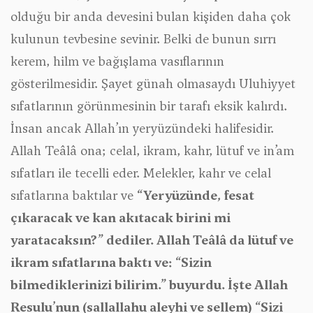
olduğu bir anda devesini bulan kişiden daha çok
kulunun tevbesine sevinir. Belki de bunun sırrı
kerem, hilm ve bağışlama vasıflarının
gösterilmesidir. Şayet günah olmasaydı Uluhiyyet
sıfatlarının görünmesinin bir tarafı eksik kalırdı.
İnsan ancak Allah’ın yeryüzündeki halifesidir.
Allah Teâlâ ona; celal, ikram, kahr, lütuf ve in’am
sıfatları ile tecelli eder. Melekler, kahr ve celal
sıfatlarına baktılar ve
“Yeryüzünde, fesat
çıkaracak ve kan akıtacak birini mi
yaratacaksın?” dediler. Allah Teâlâ da lütuf ve
ikram sıfatlarına baktı ve: “Sizin
bilmediklerinizi bilirim.” buyurdu. İşte Allah
Resulu’nun (sallallahu aleyhi ve sellem) “Sizi