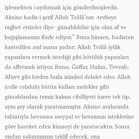
işlemekten caydırmak için gönderilmişlerdir.
Aksine hadis-i şerif Allah Teâlâ’nın -tevbeye
rağbet etsinler diye- günahkârlar için olan af ve
bağışlamasını ifade ediyor.”
Buna binaen, hadisten
kastedilen asıl mana şudur: Allah Teâlâ iyilik
yapanlara vermek istediği gibi kötülük yapanları
da affetmek istiyor. Buna; Ğaffar, Halim, Tevvab,
Afuvv gibi birden fazla isimleri delalet eder. Allah
(celle celaluh) bütün kulları melekler gibi
günahlardan temiz kalma cibilliyeti üzere tek tip,
aynı şey olarak yaratmamıştır. Aksine aralarında
tabiatıyla hevasına meyyal ve hevasının isteklerine
göre hareket eden kimseyi de yaratacaktır. Sonra
ondan sakınmasını teklif edecek, ona