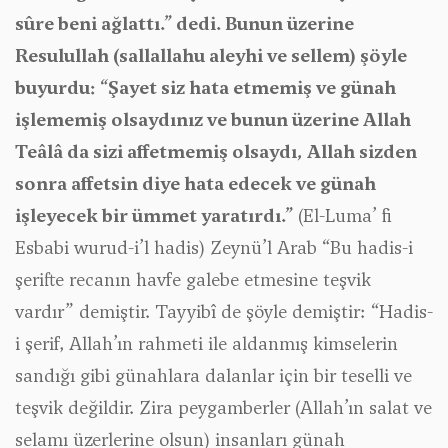
sûre beni ağlattı.” dedi. Bunun üzerine
Resulullah (sallallahu aleyhi ve sellem) şöyle
buyurdu: “Şayet siz hata etmemiş ve günah
işlememiş olsaydınız ve bunun üzerine Allah
Teâlâ da sizi affetmemiş olsaydı, Allah sizden
sonra affetsin diye hata edecek ve günah
işleyecek bir ümmet yaratırdı.”
(El-Luma’ fi
Esbabi wurud-i’l hadis) Zeynü’l Arab
“Bu hadis-i
şerifte recanın havfe galebe etmesine teşvik
vardır”
demiştir. Tayyibî de şöyle demiştir:
“Hadis-
i şerif, Allah’ın rahmeti ile aldanmış kimselerin
sandığı gibi günahlara dalanlar için bir teselli ve
teşvik değildir. Zira peygamberler (Allah’ın salat ve
selamı üzerlerine olsun) insanları günah