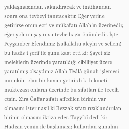
yaklaşmasından sakındıracak ve imtihandan
sonra ona tevbeyi tanıtacaktır. Eğer yerine
getirirse onun ecri ve mükafatı Allah’ın üzerinedir,
eğer yolunu şaşırırsa tevbe hazır önündedir. İşte
Peygamber Efendimiz (sallallahu aleyhi ve sellem)
bu hadis-i şerif ile şunu kast etti ki: Şayet siz
meleklerin üzerinde yaratıldığı cibilliyet üzere
yaratılmış olsaydınız Allah Teâlâ günah işlemesi
mümkün olan bir kavim getirirdi ki hikmeti
muktezası onların üzerinde bu sıfatları ile tecelli
etsin. Zira Ğaffar sıfatı affedilen birinin var
olmasını ister nasıl ki Rezzak sıfatı rızıklandırılan
birinin olmasını iktiza eder. Tayyibî dedi ki:
Hadisin yemin ile başlaması; kullardan günahın