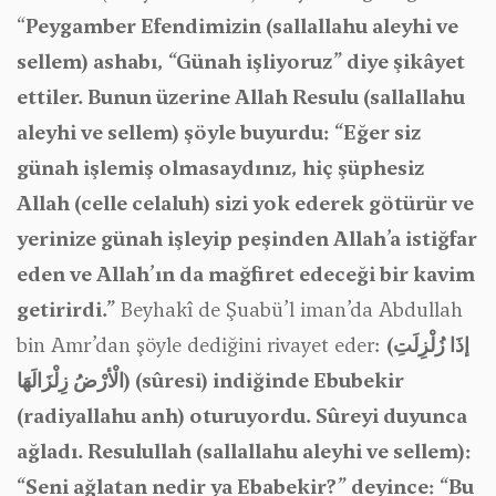
“
Peygamber Efendimizin (sallallahu aleyhi ve
sellem) ashabı, “Günah işliyoruz” diye şikâyet
ettiler. Bunun üzerine Allah Resulu (sallallahu
aleyhi ve sellem) şöyle buyurdu: “Eğer siz
günah işlemiş olmasaydınız, hiç şüphesiz
Allah (celle celaluh) sizi yok ederek götürür ve
yerinize günah işleyip peşinden Allah’a istiğfar
eden ve Allah’ın da mağfiret edeceği bir kavim
getirirdi.”
Beyhakî de Şuabü’l iman’da Abdullah
bin Amr’dan şöyle dediğini rivayet eder:
(
إذَا زُلْزِلَتِ
الْأرْضُ زِلْزَالَهَا
)
(sûresi) indiğinde Ebubekir
(radiyallahu anh) oturuyordu. Sûreyi duyunca
ağladı. Resulullah (sallallahu aleyhi ve sellem):
“Seni ağlatan nedir ya Ebabekir?” deyince: “Bu