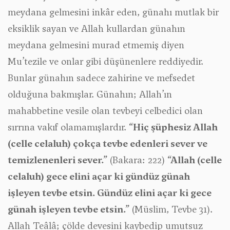
meydana gelmesini inkâr eden, günahı mutlak bir
eksiklik sayan ve Allah kullardan günahın
meydana gelmesini murad etmemiş diyen
Mu’tezile ve onlar gibi düşünenlere reddiyedir.
Bunlar günahın sadece zahirine ve mefsedet
olduğuna bakmışlar. Günahın; Allah’ın
mahabbetine vesile olan tevbeyi celbedici olan
sırrına vakıf olamamışlardır.
“Hiç şüphesiz Allah
(celle celaluh) çokça tevbe edenleri sever ve
temizlenenleri sever.”
(Bakara: 222)
“Allah (celle
celaluh) gece elini açar ki gündüz günah
işleyen tevbe etsin. Gündüz elini açar ki gece
günah işleyen tevbe etsin.”
(Müslim, Tevbe 31).
Allah Teâlâ; çölde devesini kaybedip umutsuz