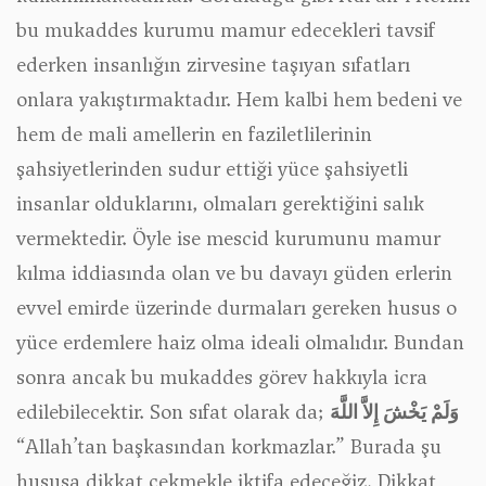
bu mukaddes kurumu mamur edecekleri tavsif
ederken insanlığın zirvesine taşıyan sıfatları
onlara yakıştırmaktadır. Hem kalbi hem bedeni ve
hem de mali amellerin en faziletlilerinin
şahsiyetlerinden sudur ettiği yüce şahsiyetli
insanlar olduklarını, olmaları gerektiğini salık
vermektedir. Öyle ise mescid kurumunu mamur
kılma iddiasında olan ve bu davayı güden erlerin
evvel emirde üzerinde durmaları gereken husus o
yüce erdemlere haiz olma ideali olmalıdır. Bundan
sonra ancak bu mukaddes görev hakkıyla icra
edilebilecektir. Son sıfat olarak da;
وَلَمْ يَخْشَ إِلاَّ اللَّهَ
“Allah’tan başkasından korkmazlar.” Burada şu
hususa dikkat çekmekle iktifa edeceğiz. Dikkat