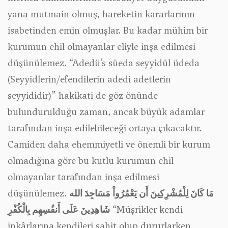
yana mutmain olmuş, hareketin kararlarının
isabetinden emin olmuşlar. Bu kadar mühim bir
kurumun ehil olmayanlar eliyle inşa edilmesi
düşünülemez. “Adedü’s süeda seyyidül üdeda
(Seyyidlerin/efendilerin adedi adetlerin
seyyididir)” hakikati de göz önünde
bulundurulduğu zaman, ancak büyük adamlar
tarafından inşa edilebileceği ortaya çıkacaktır.
Camiden daha ehemmiyetli ve önemli bir kurum
olmadığına göre bu kutlu kurumun ehil
olmayanlar tarafından inşa edilmesi
düşünülemez.
مَا كَانَ لِلْمُشْرِكِينَ أَن يَعْمُرُواْ مَسَاجِدَ الله
شَاهِدِينَ عَلَى أَنفُسِهِم بِالْكُفْرِ
“Müşrikler kendi
inkârlarına kendileri şahit olup dururlarken