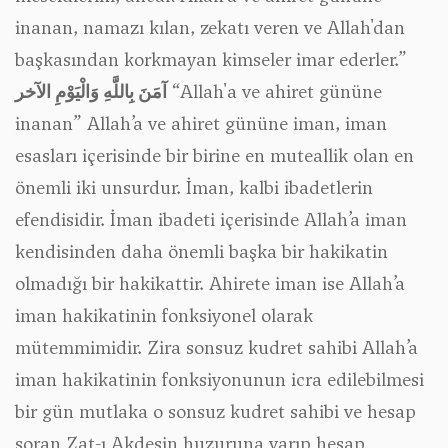
inanan, namazı kılan, zekatı veren ve Allah'dan
başkasından korkmayan kimseler imar ederler.”
آمَنَ بِاللَّهِ وَالْيَوْمِ الآخر
“Allah'a ve ahiret gününe
inanan” Allah’a ve ahiret gününe iman, iman
esasları içerisinde bir birine en muteallik olan en
önemli iki unsurdur. İman, kalbi ibadetlerin
efendisidir. İman ibadeti içerisinde Allah’a iman
kendisinden daha önemli başka bir hakikatin
olmadığı bir hakikattir. Ahirete iman ise Allah’a
iman hakikatinin fonksiyonel olarak
mütemmimidir. Zira sonsuz kudret sahibi Allah’a
iman hakikatinin fonksiyonunun icra edilebilmesi
bir gün mutlaka o sonsuz kudret sahibi ve hesap
soran Zat-ı Akdesin huzuruna varıp hesap