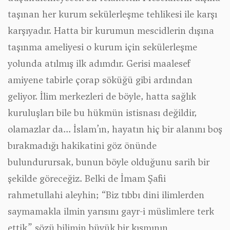
taşınan her kurum sekülerleşme tehlikesi ile karşı
karşıyadır. Hatta bir kurumun mescidlerin dışına
taşınma ameliyesi o kurum için sekülerleşme
yolunda atılmış ilk adımdır. Gerisi maalesef
amiyene tabirle çorap söküğü gibi ardından
geliyor. İlim merkezleri de böyle, hatta sağlık
kuruluşları bile bu hükmün istisnası değildir,
olamazlar da... İslam’ın, hayatın hiç bir alanını boş
bırakmadığı hakikatini göz önünde
bulundurursak, bunun böyle olduğunu sarih bir
şekilde göreceğiz. Belki de İmam Şafii
rahmetullahi aleyhin; “Biz tıbbı dini ilimlerden
saymamakla ilmin yarısını gayr-i müslimlere terk
ettik” sözü bilimin büyük bir kısmının