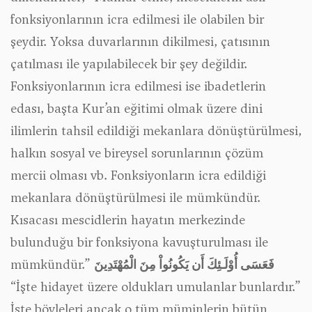
fonksiyonlarının icra edilmesi ile olabilen bir
şeydir. Yoksa duvarlarının dikilmesi, çatısının
çatılması ile yapılabilecek bir şey değildir.
Fonksiyonlarının icra edilmesi ise ibadetlerin
edası, başta Kur’an eğitimi olmak üzere dini
ilimlerin tahsil edildiği mekanlara dönüştürülmesi,
halkın sosyal ve bireysel sorunlarının çözüm
mercii olması vb. Fonksiyonların icra edildiği
mekanlara dönüştürülmesi ile mümkündür.
Kısacası mescidlerin hayatın merkezinde
bulunduğu bir fonksiyona kavuşturulması ile
mümkündür.”
فَعَسَى أُوْلَـئِكَ أَن يَكُونُواْ مِنَ الْمُهْتَدِينَ
“İşte hidayet üzere oldukları umulanlar bunlardır.”
İşte böyleleri ancak o tüm müminlerin bütün