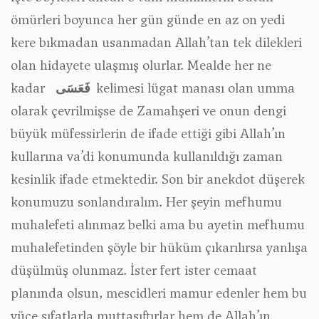
ömürleri boyunca her gün günde en az on yedi
kere bıkmadan usanmadan Allah’tan tek dilekleri
olan hidayete ulaşmış olurlar. Mealde her ne
kadar
فَعَسَى
kelimesi lügat manası olan umma
olarak çevrilmişse de Zamahşeri ve onun dengi
büyük müfessirlerin de ifade ettiği gibi Allah’ın
kullarına va’di konumunda kullanıldığı zaman
kesinlik ifade etmektedir. Son bir anekdot düşerek
konumuzu sonlandıralım. Her şeyin mefhumu
muhalefeti alınmaz belki ama bu ayetin mefhumu
muhalefetinden şöyle bir hüküm çıkarılırsa yanlışa
düşülmüş olunmaz. İster fert ister cemaat
planında olsun, mescidleri mamur edenler hem bu
yüce sıfatlarla muttasıftırlar hem de Allah’ın