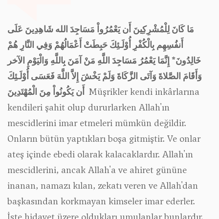
مَا كَانَ لِلْمُشْرِكِينَ أَن يَعْمُرُواْ مَسَاجِدَ الله شَاهِدِينَ عَلَى
أَنفُسِهِم بِالْكُفْرِ أُوْلَـئِكَ حَبِطَتْ أَعْمَالُهُمْ وَفِي النَّارِ هُمْ
خَالِدُونَ*
إِنَّمَا يَعْمُرُ مَسَاجِدَ اللَّهِ مَنْ آمَنَ بِاللَّهِ وَالْيَوْمِ الآخر
وَأَقَامَ الصَّلاةَ وَآتَى الزَّكَاةَ وَلَمْ يَخْشَ إِلاَّ اللَّهَ فَعَسَى أُوْلَـئِكَ
أَن يَكُونُواْ مِنَ الْمُهْتَدِينَ
Müşrikler kendi inkârlarına
kendileri şahit olup dururlarken Allah'ın
mescidlerini imar etmeleri mümkün değildir.
Onların bütün yaptıkları boşa gitmiştir. Ve onlar
ateş içinde ebedi olarak kalacaklardır. Allah'ın
mescidlerini, ancak Allah'a ve ahiret gününe
inanan, namazı kılan, zekatı veren ve Allah'dan
başkasından korkmayan kimseler imar ederler.
İşte hidayet üzere oldukları umulanlar bunlardır.