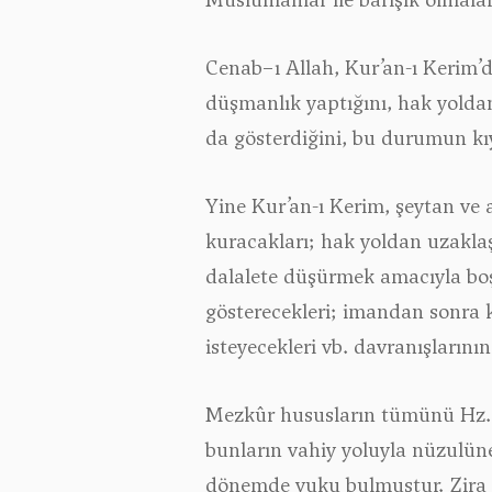
Cenab−ı Allah, Kur’an-ı Kerim
düşmanlık yaptığını, hak yoldan
da gösterdiğini, bu durumun kı
Yine Kur’an-ı Kerim, şeytan ve
kuracakları; hak yoldan uzaklaş
dalalete düşürmek amacıyla boş 
gösterecekleri; imandan sonra 
isteyecekleri vb. davranışlarının
Mezkûr hususların tümünü Hz. 
bunların vahiy yoluyla nüzulüne
dönemde vuku bulmuştur. Zira ş