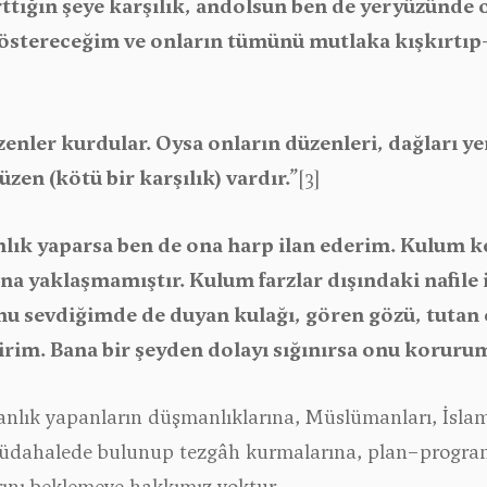
rttığın şeye karşılık, andolsun ben de yeryüzünde
 göstereceğim ve onların tümünü mutlaka kışkırtı
üzenler kurdular. Oysa onların düzenleri, dağları y
zen (kötü bir karşılık) vardır.”
[3]
k yaparsa ben de ona harp ilan ederim. Kulum ken
ana yaklaşmamıştır. Kulum farzlar dışındaki nafile i
 sevdiğimde de duyan kulağı, gören gözü, tutan e
irim. Bana bir şeyden dolayı sığınırsa onu koruru
anlık yapanların düşmanlıklarına, Müslümanları, İs
i müdahalede bulunup tezgâh kurmalarına, plan−progra
rını beklemeye hakkımız yoktur.