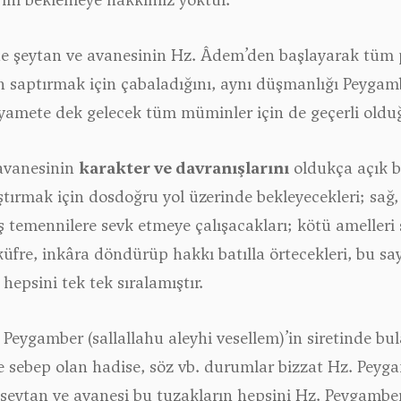
’de şeytan ve avanesinin Hz. Âdem’den başlayarak tüm
 saptırmak için çabaladığını, aynı düşmanlığı Peygamb
yamete dek gelecek tüm müminler için de geçerli olduğ
 avanesinin
karakter ve davranışlarını
oldukça açık bi
tırmak için dosdoğru yol üzerinde bekleyecekleri; sağ, 
temennilere sevk etmeye çalışacakları; kötü amelleri 
küfre, inkâra döndürüp hakkı batılla örtecekleri, bu 
 hepsini tek tek sıralamıştır.
Peygamber (sallallahu aleyhi vesellem)’in siretinde 
 sebep olan hadise, söz vb. durumlar bizzat Hz. Peygam
eytan ve avanesi bu tuzakların hepsini Hz. Peygamber 