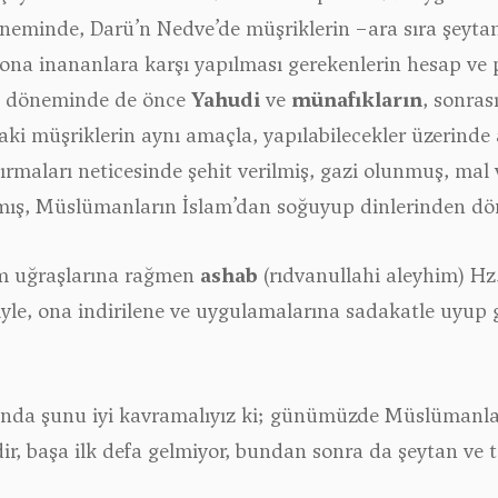
öneminde, Darü’n Nedve’de müşriklerin −ara sıra şeyta
ve ona inananlara karşı yapılması gerekenlerin hesap 
e döneminde de önce
Yahudi
ve
münafıkların
, sonras
aki müşriklerin aynı amaçla, yapılabilecekler üzerinde 
ırmaları neticesinde şehit verilmiş, gazi olunmuş, ma
mış, Müslümanların İslam’dan soğuyup dinlerinden dönm
üm uğraşlarına rağmen
ashab
(rıdvanullahi aleyhim)
Hz
eriyle, ona indirilene ve uygulamalarına sadakatle uyup 
ğında şunu iyi kavramalıyız ki; günümüzde Müslümanla
ldir, başa ilk defa gelmiyor, bundan sonra da şeytan ve 