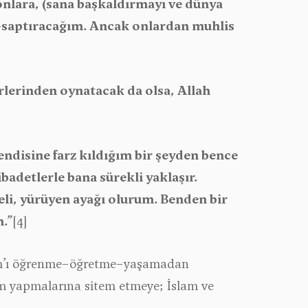
 onlara, (sana başkaldırmayı ve dünya
p-saptıracağım. Ancak onlardan muhlis
erlerinden oynatacak da olsa, Allah
disine farz kıldığım bir şeyden bence
badetlerle bana sürekli yaklaşır.
li, yürüyen ayağı olurum. Benden bir
m.”
[4]
lam’ı öğrenme−öğretme−yaşamadan
m yapmalarına sitem etmeye; İslam ve