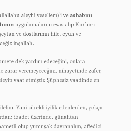
lallahu aleyhi vesellem)’i ve
ashabını
bının
uygulamalarını esas alıp Kur’an-ı
eytan ve dostlarının hile, oyun ve
ceğiz inşallah.
yamete dek yardım edeceğini, onlara
ine zarar veremeyeceğini, nihayetinde zafer,
eleyip vaat etmiştir. Şüphesiz vaadinde en
ilelim. Yani sürekli iyilik edenlerden, çokça
lardan; ibadet üzerinde, günahtan
hametli olup yumuşak davranalım, affedici