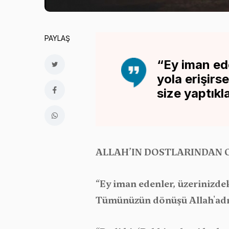
PAYLAŞ
“Ey iman ede
yola erişirs
size yaptıkl
ALLAH’IN DOSTLARINDAN 
“Ey iman edenler, üzerinizdek
Tümünüzün dönüşü Allah'adır. 