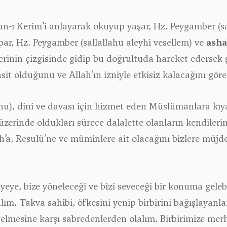
n-ı Kerim’i anlayarak okuyup yaşar, Hz. Peygamber (sal
par, Hz. Peygamber (sallallahu aleyhi vesellem) ve
asha
rinin çizgisinde gidip bu doğrultuda hareket edersek ş
asit olduğunu ve Allah’ın izniyle etkisiz kalacağını göre
uhu), dini ve davası için hizmet eden Müslümanlara kı
 üzerinde oldukları sürece dalalette olanların kendiler
ah’a, Resulü’ne ve müminlere ait olacağını bizlere müjd
viyeye, bize yöneleceği ve bizi seveceği bir konuma geleb
lım. Takva sahibi, öfkesini yenip birbirini bağışlayan
lmesine karşı sabredenlerden olalım. Birbirimize mer