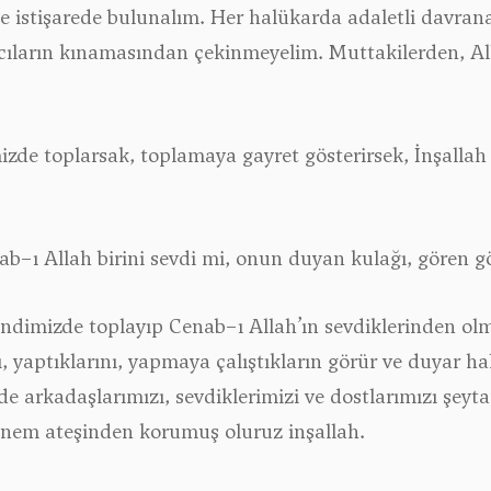
le istişarede bulunalım. Her halükarda adaletli davran
yıcıların kınamasından çekinmeyelim. Muttakilerden, Al
mizde toplarsak, toplamaya gayret gösterirsek, İnşallah
ab−ı Allah birini sevdi mi, onun duyan kulağı, gören gö
 kendimizde toplayıp Cenab−ı Allah’ın sevdiklerinden ol
, yaptıklarını, yapmaya çalıştıkların görür ve duyar ha
de arkadaşlarımızı, sevdiklerimizi ve dostlarımızı şeyt
nem ateşinden korumuş oluruz inşallah.