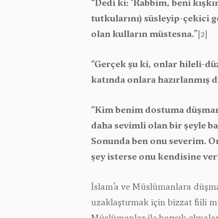
“Dedi ki: ‘Rabbim, beni kışkı
tutkularını) süsleyip-çekici
olan kulların müstesna.”
[2]
“Gerçek şu ki, onlar hileli-d
katında onlara hazırlanmış dü
“Kim benim dostuma düşmanlı
daha sevimli olan bir şeyle b
Sonunda ben onu severim. Onu
şey isterse onu kendisine ver
İslam’a ve Müslümanlara düşm
uzaklaştırmak için bizzat fiil
Müslümanlar ile barışık olmala