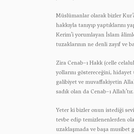
Müslümanlar olarak bizler Kur’a
hakkıyla tanıyıp yaptıklarını ya
Kerim’i yorumlayan İslam âlimle
tuzaklarının ne denli zayıf ve b
Zira Cenab−ı Hakk (celle celal
yollarını göstereceğini, hidayet
galibiyet ve muvaffakiyetin All
sadık olan da Cenab−ı Allah’tır.
Yeter ki bizler onun istediği se
tevbe edip temizlenenlerden ola
uzaklaşmada ve başa musibet ge