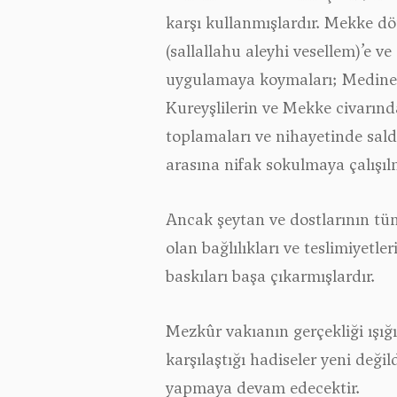
karşı kullanmışlardır. Mekke d
(sallallahu aleyhi vesellem)’e 
uygulamaya koymaları; Medin
Kureyşlilerin ve Mekke civarınd
toplamaları ve nihayetinde sald
arasına nifak sokulmaya çalışıl
Ancak şeytan ve dostlarının t
olan bağlılıkları ve teslimiyetl
baskıları başa çıkarmışlardır.
Mezkûr vakıanın gerçekliği ışı
karşılaştığı hadiseler yeni deği
yapmaya devam edecektir.