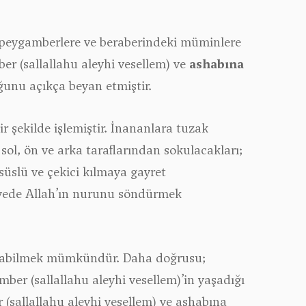
 peygamberlere ve beraberindeki müminlere
er (sallallahu aleyhi vesellem) ve
ashabına
unu açıkça beyan etmiştir.
r şekilde işlemiştir. İnananlara tuzak
sol, ön ve arka taraflarından sokulacakları;
süslü ve çekici kılmaya gayret
sayede Allah’ın nurunu söndürmek
bulabilmek mümkündür. Daha doğrusu;
ber (sallallahu aleyhi vesellem)’in yaşadığı
(sallallahu aleyhi vesellem) ve ashabına