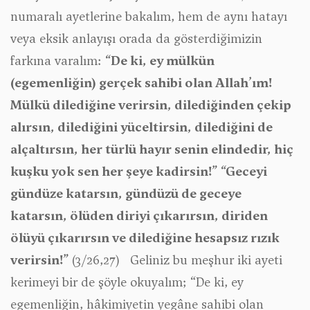
numaralı ayetlerine bakalım, hem de aynı hatayı
veya eksik anlayışı orada da gösterdiğimizin
farkına varalım:
“De ki, ey mülkün
(egemenliğin) gerçek sahibi olan Allah’ım!
Mülkü dilediğine verirsin, dilediğinden çekip
alırsın, dilediğini yüceltirsin, dilediğini de
alçaltırsın, her türlü hayır senin elindedir, hiç
kuşku yok sen her şeye kadirsin!”
“Geceyi
gündüze katarsın, gündüzü de geceye
katarsın, ölüden diriyi çıkarırsın, diriden
ölüyü çıkarırsın ve dilediğine hesapsız rızık
verirsin!”
(3/26,27) Geliniz bu meşhur iki ayeti
kerimeyi bir de şöyle okuyalım; “De ki, ey
egemenliğin, hâkimiyetin yegâne sahibi olan