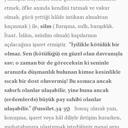
etmek, öfke anında kendini tutmak ve vakur
olmak, gücü yettiği hâlde intikam almaktan
kaçınmak ) ile,
silm
( Barışma, sulh, barışıklık.
İtaat. İslâm, müslim olmak) kapılarının
açılacağına işaret etmiştir.
“İyilikle kötülük bir
olmaz. Sen (kötülüğü) en güzel olan davranışla
sav; o zaman bir de göreceksin ki seninle
aranızda düşmanlık bulunan kimse kesinlikle
sıcak bir dost oluvermiş!
Bu sonuca ancak
sabırlı olanlar ulaşabilir, yine buna ancak
(erdemlerde) büyük pay sahibi olanlar
ulaşabilir.” (Fussilet,34-35
)
Sonuç olarak yazı,
konuşma, işaret veya hâl diliyle iletişim kurarken,
muhatabımıza ulaştırmak istediğimiz mesaj aynı