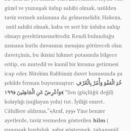
güzel ve yumuşak üslup sahibi olmak, usülden
taviz vermek anlamına da gelmemelidir. Hakeza,
usül sahibi olmak, kaba ve sert bir üsluba sahip
olmayı gerektirmemektedir. Kendi bulunduğu
zamana kutlu davasının mesajını götürecek olan
davetçinin, bu ikisini hikmet potasında bilgece
eritip, en mutedil ve kamil bir kıvama getirmesi
icap eder. Nitekim Rabbimiz davet hususunda şu
şekilde ferman buyurmuştur:
خُذِ الْعَفْوَ وَأْمُرْ بِالْعُرْفِ
وَاَعْرِضْ عَنِ الْجَاهِلينَ ﴿١٩٩﴾
“Sen (güçlüğü değil)
kolaylığı (sağlayan yolu) tut. İyiliği emret.
Câhillere aldırma.”﴾Araf, 199﴿ Yine benzer
ayetlerde, taviz vermeden gösterilen
hilm
(
yumuşak huyluluk, sabır göstermek, tahammül