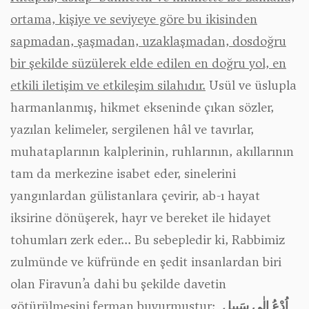
ortama, kişiye ve seviyeye göre bu ikisinden
sapmadan, şaşmadan, uzaklaşmadan, dosdoğru
bir şekilde süzülerek elde edilen en doğru yol, en
etkili iletişim ve etkileşim silahıdır.
Usül ve üslupla
harmanlanmış, hikmet ekseninde çıkan sözler,
yazılan kelimeler, sergilenen hâl ve tavırlar,
muhataplarının kalplerinin, ruhlarının, akıllarının
tam da merkezine isabet eder, sinelerini
yangınlardan gülistanlara çevirir, ab-ı hayat
iksirine dönüşerek, hayr ve bereket ile hidayet
tohumları zerk eder... Bu sebepledir ki, Rabbimiz
zulmünde ve küfründe en şedit insanlardan biri
olan Firavun’a dahi bu şekilde davetin
götürülmesini ferman buyurmuştur:
اُدْعُ اِلٰى سَبيلِ