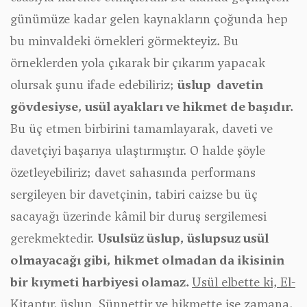
günümüze kadar gelen kaynakların çoğunda hep
bu minvaldeki örnekleri görmekteyiz. Bu
örneklerden yola çıkarak bir çıkarım yapacak
olursak şunu ifade edebiliriz;
üslup davetin
gövdesiyse, usül ayakları ve hikmet de başıdır.
Bu üç etmen birbirini tamamlayarak, daveti ve
davetçiyi başarıya ulaştırmıştır. O halde şöyle
özetleyebiliriz; davet sahasında performans
sergileyen bir davetçinin, tabiri caizse bu üç
sacayağı üzerinde kâmil bir duruş sergilemesi
gerekmektedir.
Usulsüz üslup, üslupsuz usül
olmayacağı gibi, hikmet olmadan da ikisinin
bir kıymeti harbiyesi olamaz.
Usül elbette ki, El-
Kitaptır, üslup Sünnettir ve hikmette ise zamana,